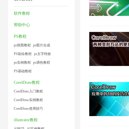
缩
方
片
缩
小
1
7
法
4
图
软件教程
1
1
片
帮助中心
1
PS教程
ps抠图教程
ps图片合成
PS鼠绘教程
ps文字特效
ps实例教程
ps调色教程
PS基础教程
CorelDraw教程
CorelDraw入门教程
CorelDraw实例教程
CorelDraw使用技巧
illustrator教程
AI技巧
AI实例教程