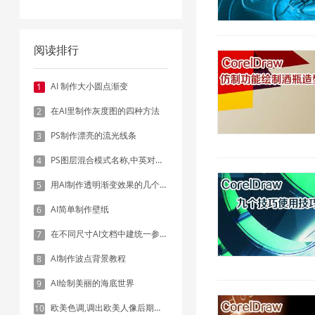
阅读排行
AI 制作大小圆点渐变
1
在AI里制作灰度图的四种方法
2
PS制作漂亮的流光线条
3
PS图层混合模式名称,中英对照表
4
用AI制作透明渐变效果的几个方法
5
AI简单制作壁纸
6
在不同尺寸AI文档中建统一参考线 - 方法1：对齐和分布
7
AI制作波点背景教程
8
AI绘制美丽的海底世界
9
欧美色调,调出欧美人像后期色调实例
10