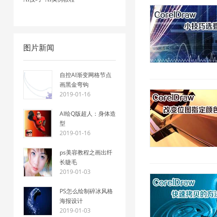
图片新闻
自控AI渐变网格节点
画黑金弯钩
2019-01-16
AI绘Q版超人：身体造
型
2019-01-16
ps美容教程之画出纤
长睫毛
2019-01-03
PS怎么绘制碎冰风格
海报设计
2019-01-03