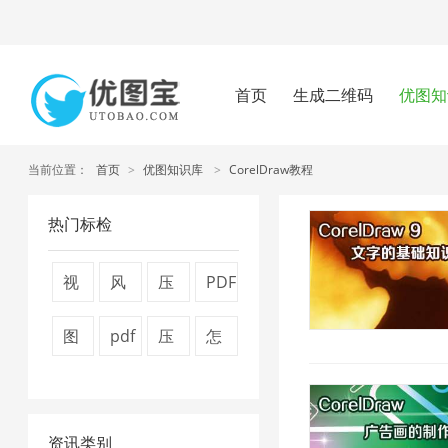
首页
生成二维码
优图知
当前位置：
首页
>
优图知识库
>
CorelDraw教程
热门标检
视
风
压
PDF
频
景
缩
文
图
pdf
压
怎
压
图
视
件
片
压
缩
么
缩
片
频
压
压
缩
图
压
1
1
大
缩
资讯类别