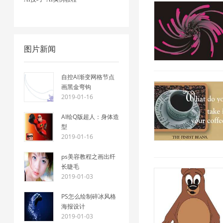
图片新闻
自控AI渐变网格节点
画黑金弯钩
2019-01-16
AI绘Q版超人：身体造
型
2019-01-16
ps美容教程之画出纤
长睫毛
2019-01-03
PS怎么绘制碎冰风格
海报设计
2019-01-03