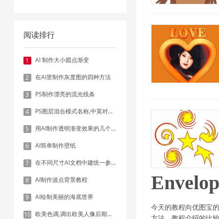
阅读排行
AI 制作大小圆点渐变
1
在AI里制作灰度图的四种方法
2
PS制作漂亮的流光线条
3
PS图层混合模式名称,中英对照表
4
用AI制作透明渐变效果的几个方法
5
AI简单制作壁纸
6
在不同尺寸AI文档中建统一参考线 - 方法1：对齐和分布
7
Enve
AI制作波点背景教程
8
AI绘制美丽的海底世界
9
今天的教程向优图宝的朋友们
欧美色调,调出欧美人像后期色调实例
10
方法，教程介绍的比