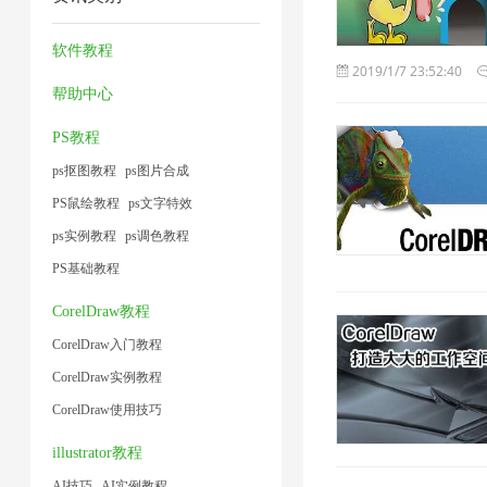
工
压
片
压
术
1
具
缩
4
缩
软件教程
1
2019/1/7 23:52:40
1
2
1
帮助中心
PS教程
ps抠图教程
ps图片合成
PS鼠绘教程
ps文字特效
ps实例教程
ps调色教程
PS基础教程
CorelDraw教程
CorelDraw入门教程
CorelDraw实例教程
CorelDraw使用技巧
illustrator教程
AI技巧
AI实例教程