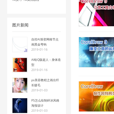
图片新闻
自控AI渐变网格节点
画黑金弯钩
2019-01-16
AI绘Q版超人：身体造
型
2019-01-16
ps美容教程之画出纤
长睫毛
2019-01-03
PS怎么绘制碎冰风格
海报设计
2019-01-03