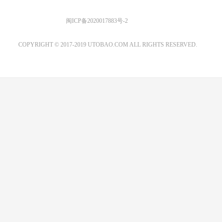
优图宝 版权所有
闽ICP备2020017883号-2
EMAIL：ADMIN@GS20.COM
COPYRIGHT © 2017-2019 UTOBAO.COM ALL RIGHTS RESERVED.