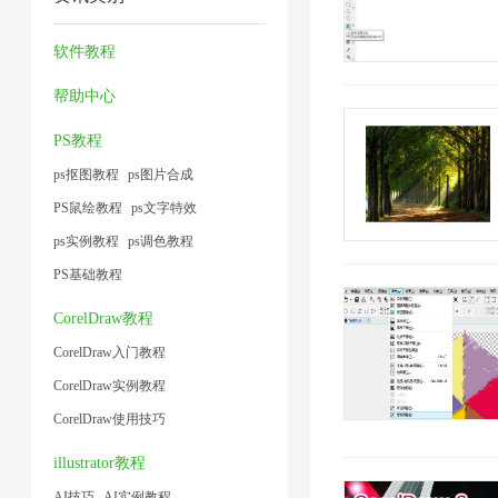
压
压
缩
压
1
1
片
缩
缩
技
缩
软件教程
1
2
1
术
1
帮助中心
1
PS教程
ps抠图教程
ps图片合成
PS鼠绘教程
ps文字特效
ps实例教程
ps调色教程
PS基础教程
CorelDraw教程
CorelDraw入门教程
CorelDraw实例教程
CorelDraw使用技巧
illustrator教程
AI技巧
AI实例教程