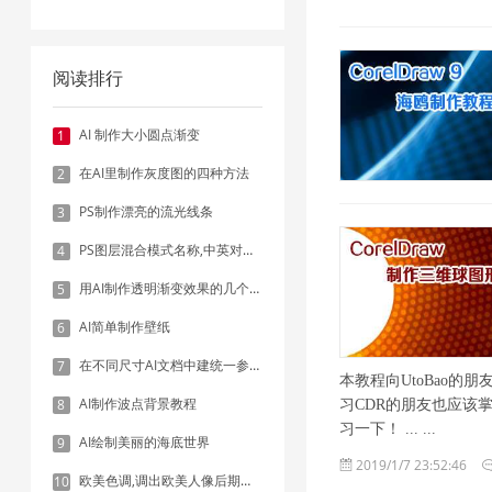
阅读排行
AI 制作大小圆点渐变
1
在AI里制作灰度图的四种方法
2
PS制作漂亮的流光线条
3
PS图层混合模式名称,中英对照表
4
用AI制作透明渐变效果的几个方法
5
AI简单制作壁纸
6
在不同尺寸AI文档中建统一参考线 - 方法1：对齐和分布
7
本教程向UtoBao的
AI制作波点背景教程
8
习CDR的朋友也应该
习一下！ ... ...
AI绘制美丽的海底世界
9
2019/1/7 23:52:46
欧美色调,调出欧美人像后期色调实例
10