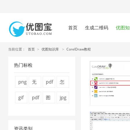
首页
生成二维码
优图知
当前位置：
首页
>
优图知识库
>
CorelDraw教程
热门标检
png
无
pdf
怎
压
损
压
么
gif
pdf
图
jpg
缩
压
缩
压
图
怎
片
图
工
缩
方
缩
片
么
压
片
具
1
法
图
资讯类别