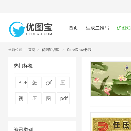
首页
生成二维码
优图知
当前位置：
首页
>
优图知识库
>
CorelDraw教程
热门标检
PDF
怎
gif
压
转
么
压
缩
视
压
图
pdf
换
压
缩
视
频
缩
片
怎
器
缩
2
频
压
图
压
么
1
图
大
资讯类别