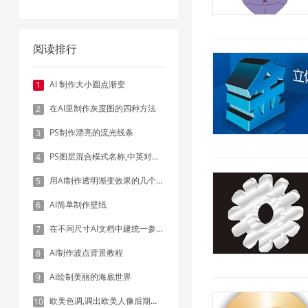
阅读排行
AI 制作大小圆点渐变
1
在AI里制作灰度图的四种方法
2
PS制作漂亮的流光线条
3
PS图层混合模式名称,中英对照表
4
用AI制作透明渐变效果的几个方法
5
AI简单制作壁纸
6
在不同尺寸AI文档中建统一参考线 - 方法1：对齐和分布
7
AI制作波点背景教程
8
AI绘制美丽的海底世界
9
欧美色调,调出欧美人像后期色调实例
10