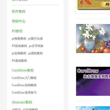
缩
片
缩
压
片
小
1
4
技
缩
软件教程
1
1
术
1
帮助中心
1
PS教程
ps抠图教程
ps图片合成
PS鼠绘教程
ps文字特效
ps实例教程
ps调色教程
PS基础教程
CorelDraw教程
CorelDraw入门教程
CorelDraw实例教程
CorelDraw使用技巧
illustrator教程
AI技巧
AI实例教程