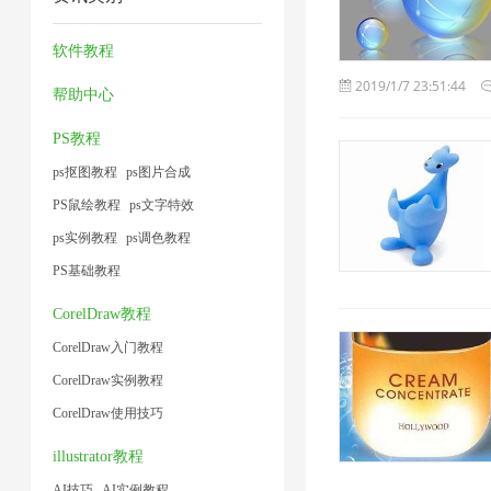
缩
缩
压
1
1
1
1
器
7
缩
软件教程
2
2
2019/1/7 23:51:44
帮助中心
PS教程
ps抠图教程
ps图片合成
PS鼠绘教程
ps文字特效
ps实例教程
ps调色教程
PS基础教程
CorelDraw教程
CorelDraw入门教程
CorelDraw实例教程
CorelDraw使用技巧
illustrator教程
AI技巧
AI实例教程