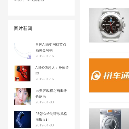
图片新闻
自控AI渐变网格节点
画黑金弯钩
2019-01-16
AI绘Q版超人：身体造
型
2019-01-16
ps美容教程之画出纤
长睫毛
2019-01-03
PS怎么绘制碎冰风格
海报设计
2019-01-03