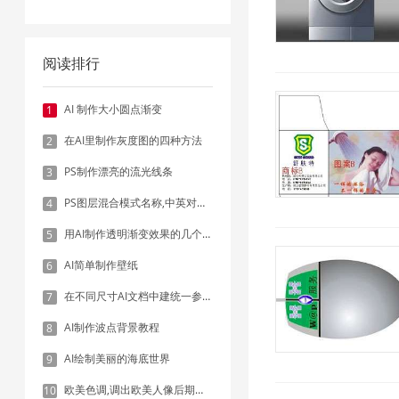
阅读排行
AI 制作大小圆点渐变
1
在AI里制作灰度图的四种方法
2
PS制作漂亮的流光线条
3
PS图层混合模式名称,中英对照表
4
用AI制作透明渐变效果的几个方法
5
AI简单制作壁纸
6
在不同尺寸AI文档中建统一参考线 - 方法1：对齐和分布
7
AI制作波点背景教程
8
AI绘制美丽的海底世界
9
欧美色调,调出欧美人像后期色调实例
10