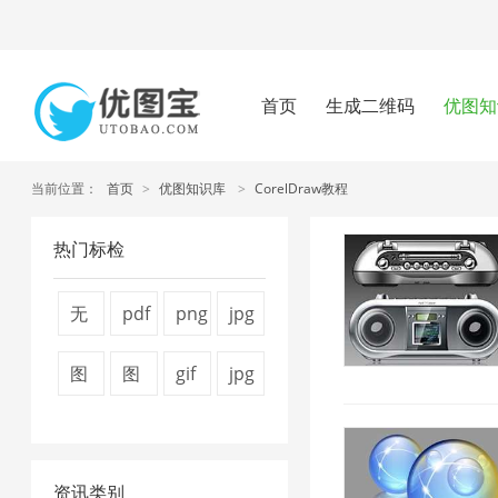
首页
生成二维码
优图知
当前位置：
首页
>
优图知识库
>
CorelDraw教程
热门标检
无
pdf
png
jpg
损
压
图
图
图
图
gif
jpg
压
缩
片
片
片
片
图
压
缩
方
压
压
压
压
片
缩
1
法
缩
缩
资讯类别