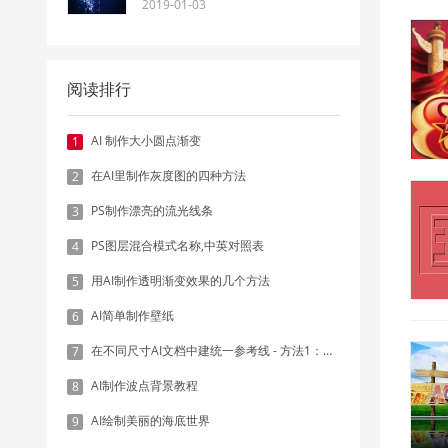
2019-01-03
阅读排行
AI 制作大小圆点渐变
1
在AI里制作灰度图的四种方法
2
PS制作漂亮的流光线条
3
PS图层混合模式名称,中英对照表
4
用AI制作透明渐变效果的几个方法
5
AI简单制作壁纸
6
在不同尺寸AI文档中建统一参考线 - 方法1：对齐和分布
7
AI制作波点背景教程
8
AI绘制美丽的海底世界
9