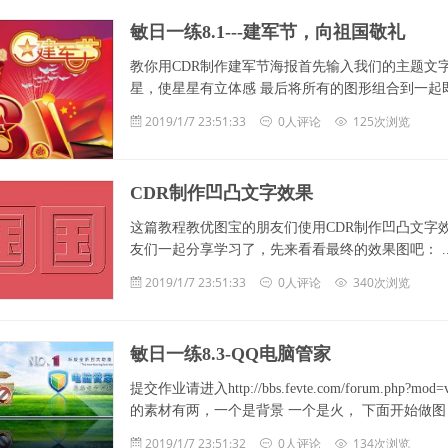
敏日一练8.1---建军节，向祖国敬礼
教你用CDR制作建军节海报首先输入我们的主题文字
星，使星星有立体感 最后将所有的图形组合到一起即可 ... ... .
2019/1/7 23:51:33
0人评论
125次浏览
CDR制作凹凸文字效果
这篇教程教优图宝的朋友们使用CDR制作凹凸文字
友们一起分享学习了，先来看看最终的效果图吧： ... ...
2019/1/7 23:51:33
0人评论
340次浏览
敏日一练8.3-QQ电脑管家
提交作业请进入http://bbs.fevte.com/forum.php?mod
的素材有两，一个是背景 一个是火， 下面开始做图 最后摆放相
2019/1/7 23:51:32
0人评论
134次浏览