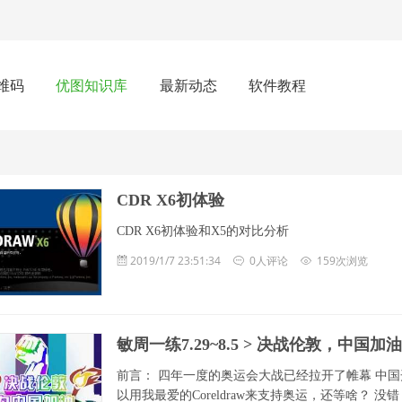
维码
优图知识库
最新动态
软件教程
CDR X6初体验
CDR X6初体验和X5的对比分析
2019/1/7 23:51:34
0人评论
159次浏览
敏周一练7.29~8.5 > 决战伦敦，中国加油....
前言： 四年一度的奥运会大战已经拉开了帷幕 中国
以用我最爱的Coreldraw来支持奥运，还等啥？ 没