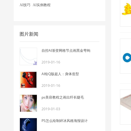
AI技巧
AI实例教程
图片新闻
自控AI渐变网格节点画黑金弯钩
2019-01-16
AI绘Q版超人：身体造型
2019-01-16
ps美容教程之画出纤长睫毛
2019-01-03
PS怎么绘制碎冰风格海报设计