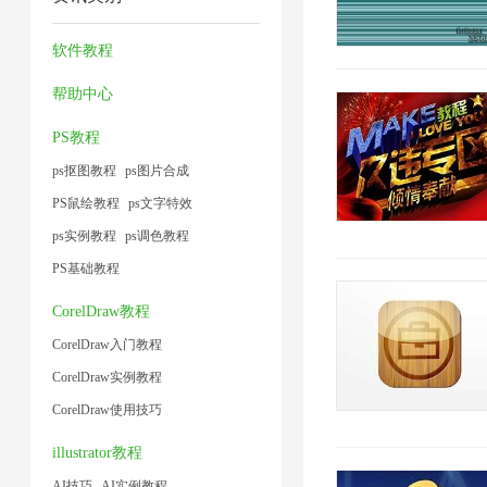
2
器
1
缩
术
小
1
1
软件教程
1
1
帮助中心
PS教程
ps抠图教程
ps图片合成
PS鼠绘教程
ps文字特效
ps实例教程
ps调色教程
PS基础教程
CorelDraw教程
CorelDraw入门教程
CorelDraw实例教程
CorelDraw使用技巧
illustrator教程
AI技巧
AI实例教程