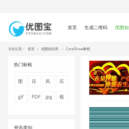
首页
生成二维码
优图知
当前位置：
首页
>
优图知识库
>
CorelDraw教程
热门标检
图
压
风
压
片
缩
景
缩
gif
PDF
jpg
视
压
视
图
图
压
转
压
频
缩
频
片
片
缩
换
缩
压
技
大
1
4
资讯类别