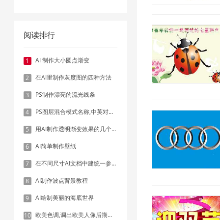
阅读排行
AI 制作大小圆点渐变
1
在AI里制作灰度图的四种方法
2
PS制作漂亮的流光线条
3
PS图层混合模式名称,中英对照表
4
用AI制作透明渐变效果的几个方法
5
AI简单制作壁纸
6
在不同尺寸AI文档中建统一参考线 - 方法1：对齐和分布
7
AI制作波点背景教程
8
AI绘制美丽的海底世界
9
欧美色调,调出欧美人像后期色调实例
10