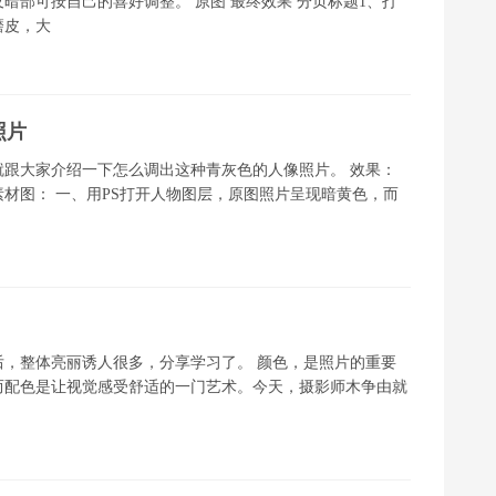
暗部可按自己的喜好调整。 原图 最终效果 分页标题1、打
磨皮，大
照片
跟大家介绍一下怎么调出这种青灰色的人像照片。 效果：
材图： 一、用PS打开人物图层，原图照片呈现暗黄色，而
，整体亮丽诱人很多，分享学习了。 颜色，是照片的重要
而配色是让视觉感受舒适的一门艺术。今天，摄影师木争由就