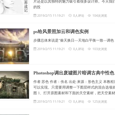
片还是以其独特的魅力吸引着很多设计师。今天我们
的投
2019/2/15 11:19:21
0人评论
104次浏览
ps给风景照加云和调色实例
步骤总体来说是“偷天换日—天地白平衡一致—调色
2019/2/15 11:19:21
0人评论
103次浏览
Photoshop调出废墟图片暗调古典中性色
作者:苏色 作者：佚名 出处:来源：形色主义 本
可以实现。只需要用调整一下图层样式的混合选项就可
图 1、打开原图素材和下面的天空素材，把天空素
2019/2/15 11:19:21
0人评论
125次浏览