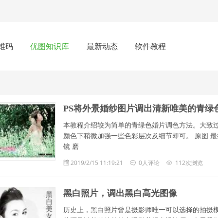
维码
优图知识库
最新动态
软件教程
PS将外景婚纱图片调出清新唯美的青绿
本教程介绍较为简单的青绿色婚片调色方法。大致过
颜色下稍微加强一些色彩层次及细节即可。 原图 
镜 磨
2019/2/15 11:19:21
0人评论
112次浏览
黑白照片，调出黑白高光图像
历史上，黑白照片曾是摄影师唯一可以选择的拍摄