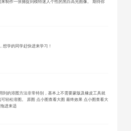
来制作一张捕捉到模特迷人个性的黑白高光图像。 期待你
，想学的同学赶快进来学习！
教程用到的溶图方法非常特别，基本上不需要蒙版及橡皮工具就
轻松溶图。 原图 点小图查看大图 最终效果 点小图查看大
材拖进来适