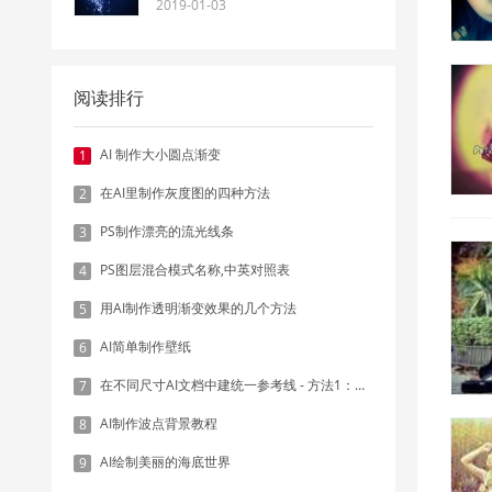
2019-01-03
阅读排行
AI 制作大小圆点渐变
1
在AI里制作灰度图的四种方法
2
PS制作漂亮的流光线条
3
PS图层混合模式名称,中英对照表
4
用AI制作透明渐变效果的几个方法
5
AI简单制作壁纸
6
在不同尺寸AI文档中建统一参考线 - 方法1：对齐和分布
7
AI制作波点背景教程
8
AI绘制美丽的海底世界
9