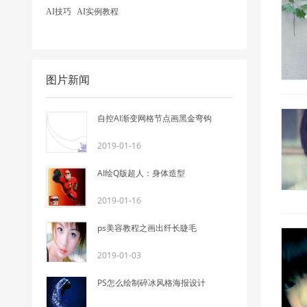
AI技巧
AI实例教程
图片新闻
自控AI渐变网格节点画黑金弯钩
2019-01-16
AI绘Q版超人：身体造型
2019-01-16
ps美容教程之画出纤长睫毛
2019-01-03
PS怎么绘制碎冰风格海报设计