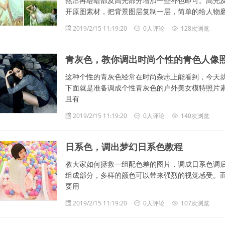
然后再给暗部及高光部分增加一些补色即可。高光及
开原图素材，把背景图层复制一层，简单的给人物
2019/2/15 11:19:20
0人评论
128次浏览
青灰色，教你调出时尚个性的青色人像
这种个性的青灰色经常在时尚杂志上能看到，今天就
下面就是准备调成个性青灰色的户外美女模特照片素
且有
2019/2/15 11:19:20
0人评论
140次浏览
日系色，调出梦幻日系色教程
教大家如何拯救一组配色差的图片，调成日系色调后
组成部分，多样的颜色可以带来强烈的视觉感受。
要用
2019/2/15 11:19:20
0人评论
107次浏览