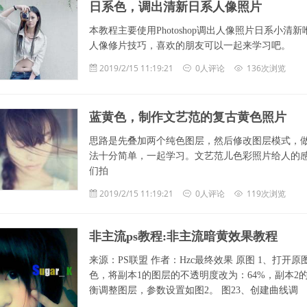
日系色，调出清新日系人像照片
本教程主要使用Photoshop调出人像照片日系小
人像修片技巧，喜欢的朋友可以一起来学习吧。
2019/2/15 11:19:21
0人评论
136次浏览
蓝黄色，制作文艺范的复古黄色照片
思路是先叠加两个纯色图层，然后修改图层模式，
法十分简单，一起学习。文艺范儿色彩照片给人的
们拍
2019/2/15 11:19:21
0人评论
119次浏览
非主流ps教程:非主流暗黄效果教程
来源：PS联盟 作者：Hzc最终效果 原图 1、打
色，将副本1的图层的不透明度改为：64%，副本2的
衡调整图层，参数设置如图2。 图23、创建曲线调