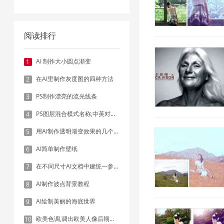
阅读排行
AI 制作大小圆点渐变
1
在AI里制作灰度图的四种方法
2
PS制作漂亮的流光线条
3
PS图层混合模式名称,中英对照表
4
用AI制作透明渐变效果的几个方法
5
AI简单制作壁纸
6
在不同尺寸AI文档中建统一参考线 - 方法1：对齐和分布
7
AI制作波点背景教程
8
AI绘制美丽的海底世界
9
欧美色调,调出欧美人像后期色调实例
10