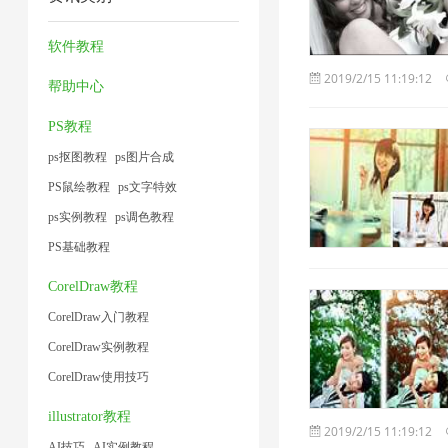
压
片
压
方
小
术
缩
1
缩
法
软件教程
1
1
2
1
1
2019/2/15 11:19:12
帮助中心
PS教程
ps抠图教程
ps图片合成
PS鼠绘教程
ps文字特效
ps实例教程
ps调色教程
PS基础教程
CorelDraw教程
CorelDraw入门教程
CorelDraw实例教程
CorelDraw使用技巧
illustrator教程
2019/2/15 11:19:12
AI技巧
AI实例教程