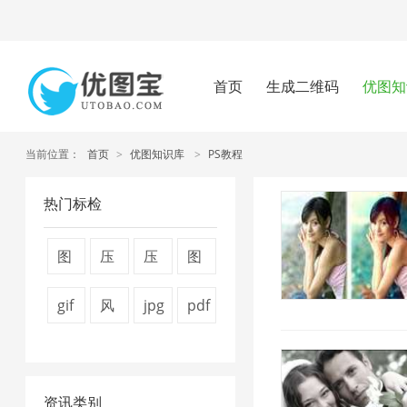
首页
生成二维码
优图知
当前位置：
首页
>
优图知识库
>
PS教程
热门标检
图
压
压
图
片
缩
缩
片
gif
风
jpg
pdf
压
视
图
压
图
景
图
压
缩
频
片
缩
片
图
片
缩
7
大
4
技
资讯类别