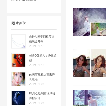
图片新闻
自控AI渐变网格节点
画黑金弯钩
2019-01-16
AI绘Q版超人：身体造
型
2019-01-16
ps美容教程之画出纤
长睫毛
2019-01-03
PS怎么绘制碎冰风格
海报设计
2019-01-03