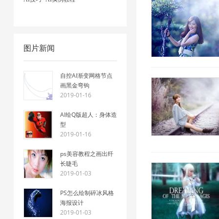
图片新闻
自控AI渐变网格节点
画黑金弯钩
2019-01-16
AI绘Q版超人：身体造
型
2019-01-16
ps美容教程之画出纤
长睫毛
2019-01-03
PS怎么绘制碎冰风格
海报设计
2019-01-03