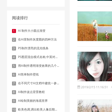
阅读排行
AI 制作大小圆点渐变
1
在AI里制作灰度图的四种方法
2
PS制作漂亮的流光线条
3
PS图层混合模式名称,中英对照表
4
用AI制作透明渐变效果的几个方法
5
AI简单制作壁纸
6
在不同尺寸AI文档中建统一参考线 - 方法1：对齐和分布
7
2019/2/15 11:16:51
AI制作波点背景教程
8
AI绘制美丽的海底世界
9
欧美色调,调出欧美人像后期色调实例
10