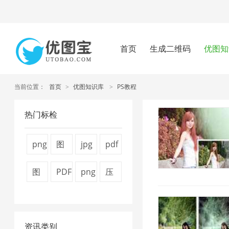
首页
生成二维码
优图知
当前位置：
首页
>
优图知识库
>
PS教程
热门标检
png
图
jpg
pdf
图
片
图
压
图
PDF
png
压
片
压
片
缩
片
文
压
缩
压
缩
压
方
压
件
缩
视
缩
7
缩
法
资讯类别