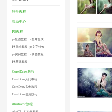
缩
压
工
频
1
1
1
技
缩
具
大
软件教程
术
1
1
小
帮助中心
1
1
PS教程
ps抠图教程
ps图片合成
PS鼠绘教程
ps文字特效
ps实例教程
ps调色教程
PS基础教程
CorelDraw教程
CorelDraw入门教程
CorelDraw实例教程
CorelDraw使用技巧
illustrator教程
AI技巧
AI实例教程