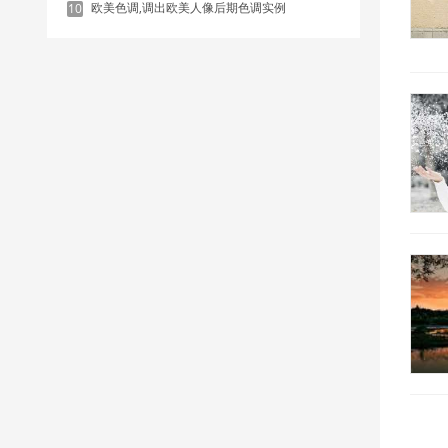
欧美色调,调出欧美人像后期色调实例
10