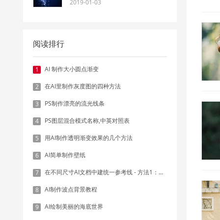
2019-01-03
阅读排行
AI 制作大小圆点渐变
1
在AI里制作灰度图的四种方法
2
PS制作漂亮的流光线条
3
PS图层混合模式名称,中英对照表
4
用AI制作透明渐变效果的几个方法
5
AI简单制作壁纸
6
在不同尺寸AI文档中建统一参考线 - 方法1：对齐和分布
7
AI制作波点背景教程
8
AI绘制美丽的海底世界
9