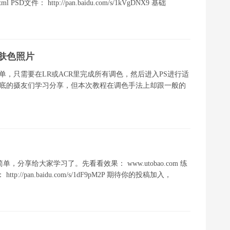
83.html PSD文件： http://pan.baidu.com/s/1kVgDNX9 基础
肤色照片
单，只需要在LR或ACR里完成所有调色，然后进入PS进行适
功底的摄友们学习分享，但本次教程在调色手法上却跟一般的
享给大家学习了。先看看效果： www.utobao.com 练
： http://pan.baidu.com/s/1dF9pM2P 期待你的投稿加入，