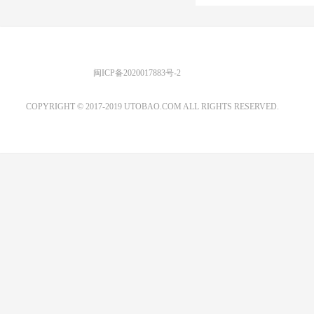
优图宝 版权所有
闽ICP备2020017883号-2
EMAIL：ADMIN@GS20.COM
COPYRIGHT © 2017-2019 UTOBAO.COM ALL RIGHTS RESERVED.