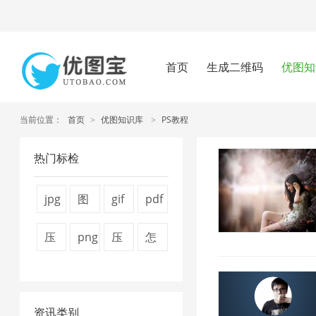
首页
生成二维码
优图知
当前位置：
首页
>
优图知识库
>
PS教程
热门标检
jpg
图
gif
pdf
图
片
图
怎
压
png
压
怎
片
压
片
么
缩
压
缩
么
压
缩
压
压
图
缩
视
压
缩
7
缩
缩
资讯类别