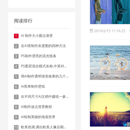
阅读排行
2019/2/15 11:16:25
AI 制作大小圆点渐变
1
在AI里制作灰度图的四种方法
2
PS制作漂亮的流光线条
3
PS图层混合模式名称,中英对照表
4
用AI制作透明渐变效果的几个方法
5
AI简单制作壁纸
6
在不同尺寸AI文档中建统一参考线 - 方法1：对齐和分布
7
AI制作波点背景教程
8
AI绘制美丽的海底世界
9
欧美色调,调出欧美人像后期色调实例
10