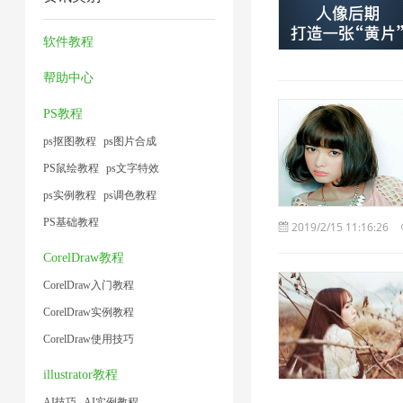
片
工
频
缩
1
2
1
4
具
大
图
软件教程
1
小
片
帮助中心
1
1
PS教程
ps抠图教程
ps图片合成
PS鼠绘教程
ps文字特效
ps实例教程
ps调色教程
PS基础教程
2019/2/15 11:16:26
CorelDraw教程
CorelDraw入门教程
CorelDraw实例教程
CorelDraw使用技巧
illustrator教程
AI技巧
AI实例教程