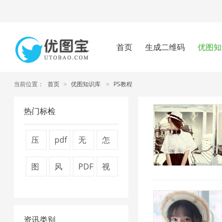
首页
生成二维码
优图知
当前位置：
首页
>
优图知识库
>
PS教程
热门标检
压
pdf
无
怎
缩
压
损
么
图
风
PDF
视
视
缩
压
压
片
景
转
频
频
方
缩
缩
压
图
换
压
大
法
1
图
资讯类别