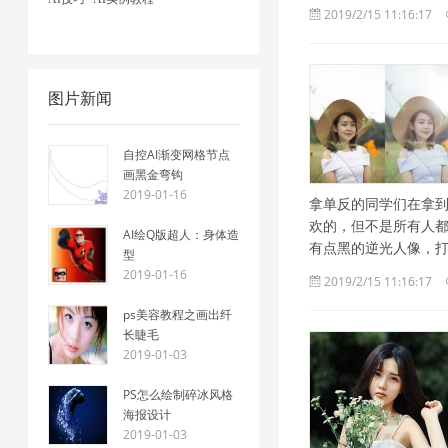
2019/2/15 11:16:17
图片新闻
自控AI渐变网格节点
画黑金弯钩
2019-01-16
拿单反的同学们在拿
欢的，但不是所有人都
AI绘Q版超人：身体造
有点黑的逆光人像，
型
2019-01-16
2019/2/15 11:16:17
ps美容教程之画出纤
长睫毛
2019-01-03
PS怎么绘制碎冰风格
海报设计
2019-01-03