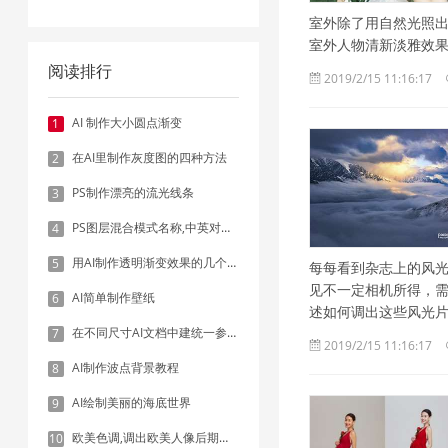
室外除了用自然光照出
室外人物清新淡雅效
阅读排行
2019/2/15 11:16:17
AI 制作大小圆点渐变
1
在AI里制作灰度图的四种方法
2
PS制作漂亮的流光线条
3
PS图层混合模式名称,中英对照表
4
用AI制作透明渐变效果的几个方法
5
每每看到杂志上的风
见不一定相机所得，
AI简单制作壁纸
6
述如何调出这些风光片
在不同尺寸AI文档中建统一参考线 - 方法1：对齐和分布
7
2019/2/15 11:16:17
AI制作波点背景教程
8
AI绘制美丽的海底世界
9
欧美色调,调出欧美人像后期色调实例
10