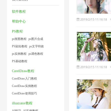
缩
片
器
缩
小
1
片
技
1
1
1
软件教程
1
1
术
2019/2/15 11:16:18
帮助中心
1
PS教程
ps抠图教程
ps图片合成
PS鼠绘教程
ps文字特效
ps实例教程
ps调色教程
PS基础教程
2019/2/15 11:16:18
CorelDraw教程
CorelDraw入门教程
CorelDraw实例教程
CorelDraw使用技巧
illustrator教程
AI技巧
AI实例教程