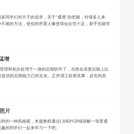
很多同学们对片子的追求，关于“通透”的把握，对很多人来
种不难的方法，使你的所需人像变得仙女范十足，新手也能学
猛增
集照片管理和初步处理于一身的后期软件了，当然在深度后期上比
LR 所提供的后期能力已经足矣。正所谓工欲善其事，必先利其
照片
样的一种风格呢，本篇教程通过LR和PS详细讲解一张普通
兴趣的同学们一起来学习一下吧。