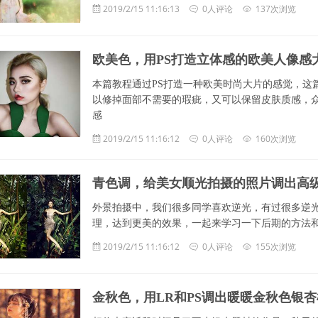
2019/2/15 11:16:13
0人评论
137次浏览
欧美色，用PS打造立体感的欧美人像感
本篇教程通过PS打造一种欧美时尚大片的感觉，这
以修掉面部不需要的瑕疵，又可以保留皮肤质感，
感
2019/2/15 11:16:12
0人评论
160次浏览
青色调，给美女顺光拍摄的照片调出高
外景拍摄中，我们很多同学喜欢逆光，有过很多逆光
理，达到更美的效果，一起来学习一下后期的方法
2019/2/15 11:16:12
0人评论
155次浏览
金秋色，用LR和PS调出暖暖金秋色银