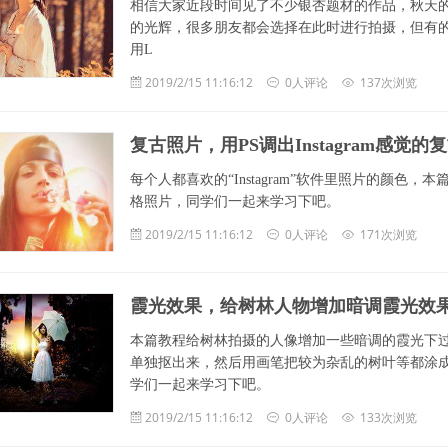
相信大家近段时间见了不少银杏题材的作品，秋天
的光辉，很多朋友都会选择在此时进行拍摄，但有
用L
2019/2/15 11:16:12
0人评论
137次浏览
复古照片，用PS调出Instagram感觉的
每个人都喜欢的“Instagram”软件里照片的颜色，本
格照片，同学们一起来学习下吧。
2019/2/15 11:16:12
0人评论
171次浏览
霞光效果，给树林人物增加暗调霞光效
本篇教程给树林拍摄的人像增加一些暗调的霞光下
单独抠出来，然后用画笔把较为杂乱的树叶等都涂
学们一起来学习下吧。
2019/2/15 11:16:12
0人评论
133次浏览