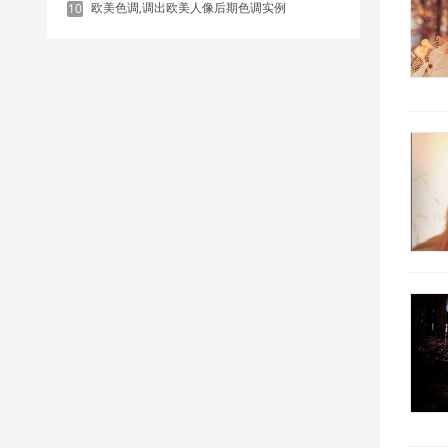
欧美色调,调出欧美人像后期色调实例
10