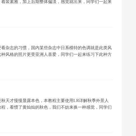
，着装素雅，加上后期整体偏淡，感觉就出来，同学们一起来
爱看杂志的习惯，国内某些杂志中日系模特的色调就是此类风
这种风格的照片更受亚洲人喜爱，同学们一起来练习下此种方
秋天才慢慢显露本色，本教程主要使用LR详解秋季外景人
教程，看惯了黄灿灿的秋色，我们不妨来换一种感觉，同学们