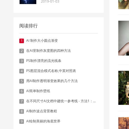
2019-01-03
阅读排行
AI 制作大小圆点渐变
1
在AI里制作灰度图的四种方法
2
PS制作漂亮的流光线条
3
PS图层混合模式名称,中英对照表
4
用AI制作透明渐变效果的几个方法
5
AI简单制作壁纸
6
在不同尺寸AI文档中建统一参考线 - 方法1：对齐和分布
7
AI制作波点背景教程
8
AI绘制美丽的海底世界
9