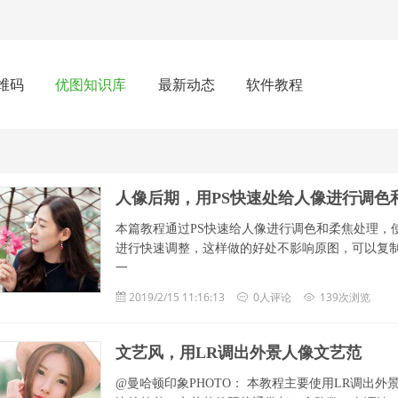
维码
优图知识库
最新动态
软件教程
人像后期，用PS快速处给人像进行调色
本篇教程通过PS快速给人像进行调色和柔焦处理，
进行快速调整，这样做的好处不影响原图，可以复
一
2019/2/15 11:16:13
0人评论
139次浏览
文艺风，用LR调出外景人像文艺范
@曼哈顿印象PHOTO： 本教程主要使用LR调出