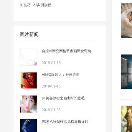
AI技巧
AI实例教程
图片新闻
自控AI渐变网格节点画黑金弯钩
2019-01-16
AI绘Q版超人：身体造型
2019-01-16
ps美容教程之画出纤长睫毛
2019-01-03
PS怎么绘制碎冰风格海报设计