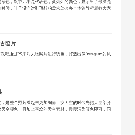
的颜色，银杏几乎是代表色，黄灿灿的颜色，显示出了最漂亮
的时候，叶子没有达到预想的需求怎么办？本篇教程就教大家
复古照片
篇教程通过PS来对人物照片进行调色，打造出像Instagram的风
果
过，是整个照片看起来更加绚丽，换天空的时候先把天空部分
成天空颜色，再加上喜欢的天空素材，慢慢渲染颜色即可，同