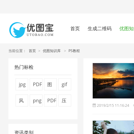
首页
生成二维码
优图知
当前位置：
首页
>
优图知识库
>
PS教程
热门标检
jpg
PDF
图
gif
压
转
片
图
风
png
PDF
压
2019/2/15 11:16:24
缩
换
压
片
景
图
文
缩
1
器
缩
压
图
片
件
视
1
技
缩
资讯类别