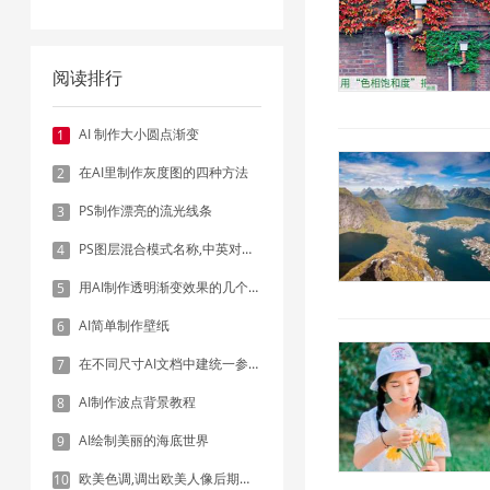
阅读排行
AI 制作大小圆点渐变
1
在AI里制作灰度图的四种方法
2
PS制作漂亮的流光线条
3
PS图层混合模式名称,中英对照表
4
用AI制作透明渐变效果的几个方法
5
AI简单制作壁纸
6
在不同尺寸AI文档中建统一参考线 - 方法1：对齐和分布
7
AI制作波点背景教程
8
AI绘制美丽的海底世界
9
欧美色调,调出欧美人像后期色调实例
10