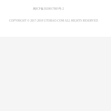
优图宝 版权所有
闽ICP备2020017883号-2
EMAIL：ADMIN@GS20.COM
COPYRIGHT © 2017-2019 UTOBAO.COM ALL RIGHTS RESERVED.