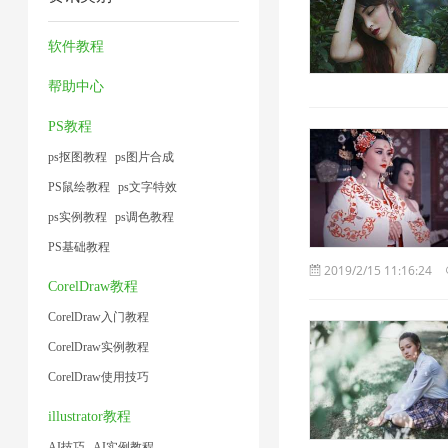
片
压
压
频
术
2
1
缩
缩
大
软件教程
1
1
1
小
帮助中心
1
PS教程
ps抠图教程
ps图片合成
PS鼠绘教程
ps文字特效
ps实例教程
ps调色教程
PS基础教程
2019/2/15 11:16:24
CorelDraw教程
CorelDraw入门教程
CorelDraw实例教程
CorelDraw使用技巧
illustrator教程
AI技巧
AI实例教程