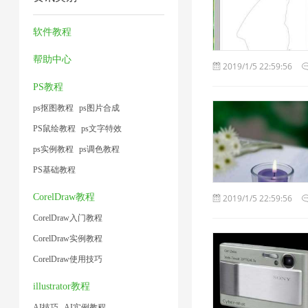
压
方
缩
缩
1
2
缩
法
1
图
软件教程
1
1
片
帮助中心
2019/1/5 22:59:56
1
PS教程
ps抠图教程
ps图片合成
PS鼠绘教程
ps文字特效
ps实例教程
ps调色教程
PS基础教程
CorelDraw教程
2019/1/5 22:59:56
CorelDraw入门教程
CorelDraw实例教程
CorelDraw使用技巧
illustrator教程
AI技巧
AI实例教程