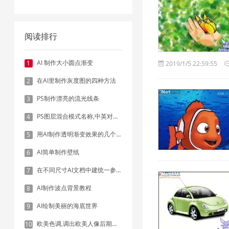
阅读排行
AI 制作大小圆点渐变
1
2019/1/5 22:59:55
在AI里制作灰度图的四种方法
2
PS制作漂亮的流光线条
3
PS图层混合模式名称,中英对照表
4
用AI制作透明渐变效果的几个方法
5
AI简单制作壁纸
6
在不同尺寸AI文档中建统一参考线 - 方法1：对齐和分布
7
AI制作波点背景教程
8
AI绘制美丽的海底世界
9
欧美色调,调出欧美人像后期色调实例
10