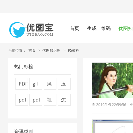
首页
生成二维码
优图知
当前位置：
首页
>
优图知识库
>
PS教程
热门标检
PDF
gif
风
压
文
图
景
缩
pdf
pdf
视
怎
2019/1/5 22:59:56
件
片
图
图
怎
压
频
么
压
压
片
片
么
缩
压
压
缩
缩
1
4
资讯类别