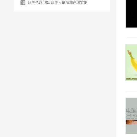
欧美色调,调出欧美人像后期色调实例
10