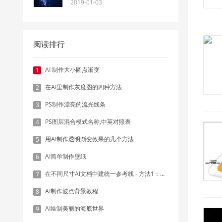
2019-01-03
阅读排行
AI 制作大小圆点渐变
1
在AI里制作灰度图的四种方法
2
PS制作漂亮的流光线条
3
PS图层混合模式名称,中英对照表
4
用AI制作透明渐变效果的几个方法
5
AI简单制作壁纸
6
在不同尺寸AI文档中建统一参考线 - 方法1：对齐和分布
7
AI制作波点背景教程
8
AI绘制美丽的海底世界
9