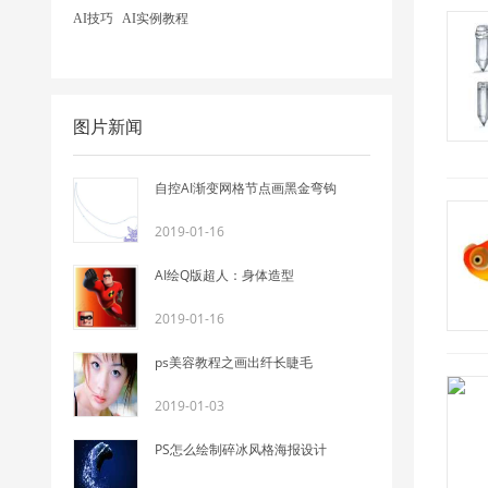
AI技巧
AI实例教程
图片新闻
自控AI渐变网格节点画黑金弯钩
2019-01-16
AI绘Q版超人：身体造型
2019-01-16
ps美容教程之画出纤长睫毛
2019-01-03
PS怎么绘制碎冰风格海报设计