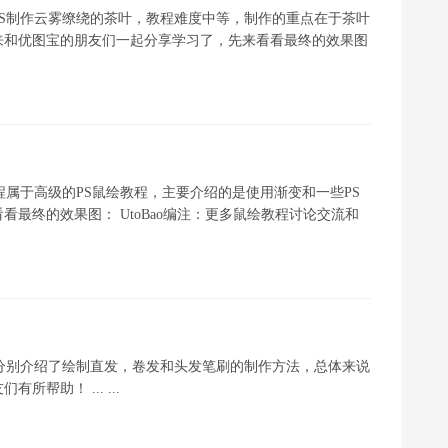
S制作云雾缭绕的茶叶，教程难度中等，制作的重点在于茶叶
来和优图宝的朋友们一起分享学习了，先来看看最终的效果图
程属于高级的PS鼠绘教程，主要介绍的是使用渐变和一些PS
最终的效果图： UtoBao编注：更多鼠绘教程讨论交流和
分别介绍了绘制直发，卷发和头发笔刷的制作方法，总体来说
帮助！ ... ...