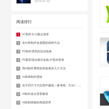
2019-01-03
阅读排行
AI 制作大小圆点渐变
1
在AI里制作灰度图的四种方法
2
PS制作漂亮的流光线条
3
PS图层混合模式名称,中英对照表
4
用AI制作透明渐变效果的几个方法
5
AI简单制作壁纸
6
在不同尺寸AI文档中建统一参考线 - 方法1：对齐和分布
7
AI制作波点背景教程
8
AI绘制美丽的海底世界
9