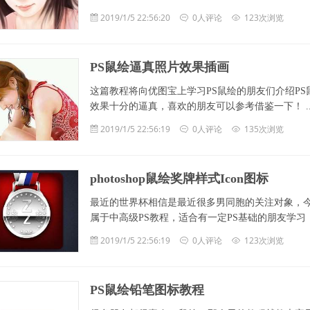
2019/1/5 22:56:20
0人评论
123次浏览
PS鼠绘逼真照片效果插画
这篇教程将向优图宝上学习PS鼠绘的朋友们介绍P
效果十分的逼真，喜欢的朋友可以参考借鉴一下！ ... ...
2019/1/5 22:56:19
0人评论
135次浏览
photoshop鼠绘奖牌样式Icon图标
最近的世界杯相信是最近很多男同胞的关注对象，今天的教
属于中高级PS教程，适合有一定PS基础的朋友学习，希望朋友
2019/1/5 22:56:19
0人评论
123次浏览
PS鼠绘铅笔图标教程