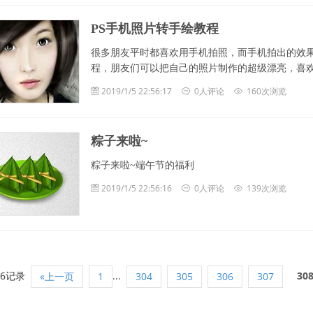
PS手机照片转手绘教程
很多朋友平时都喜欢用手机拍照，而手机拍出的效果
程，朋友们可以把自己的照片制作的超级漂亮，喜欢吗？喜
2019/1/5 22:56:17
0人评论
160次浏览
粽子来啦~
粽子来啦~端午节的福利
2019/1/5 22:56:16
0人评论
139次浏览
96记录
...
30
«上一页
1
304
305
306
307