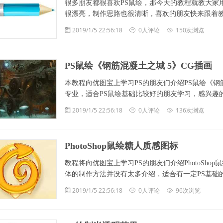
很多朋友都很喜欢PS鼠绘，那今天的教程就教大家
很漂亮，制作思路也很清晰，喜欢的朋友快来跟着教程尝试制作一下吧
2019/1/5 22:56:18
0人评论
150次浏览
PS鼠绘《钢筋混凝土之城 5》CG插画
本教程向优图宝上学习PS的朋友们介绍PS鼠绘《钢
专业，适合PS鼠绘基础比较好的朋友学习，感兴趣的朋友也可以
2019/1/5 22:56:18
0人评论
136次浏览
PhotoShop鼠绘糖人质感图标
教程将向优图宝上学习PS的朋友们介绍PhotoSh
体的制作方法并没有太多介绍，适合有一定PS基础的朋友
2019/1/5 22:56:18
0人评论
96次浏览