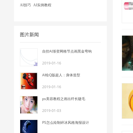
AI技巧
AI实例教程
图片新闻
自控AI渐变网格节点画黑金弯钩
2019-01-16
AI绘Q版超人：身体造型
2019-01-16
ps美容教程之画出纤长睫毛
2019-01-03
PS怎么绘制碎冰风格海报设计