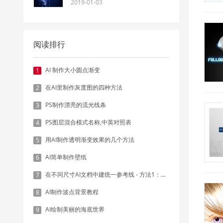
2019-01-03
阅读排行
AI 制作大小圆点渐变
1
在AI里制作灰度图的四种方法
2
PS制作漂亮的流光线条
3
PS图层混合模式名称,中英对照表
4
用AI制作透明渐变效果的几个方法
5
AI简单制作壁纸
6
在不同尺寸AI文档中建统一参考线 - 方法1：对齐和分布
7
AI制作波点背景教程
8
AI绘制美丽的海底世界
9