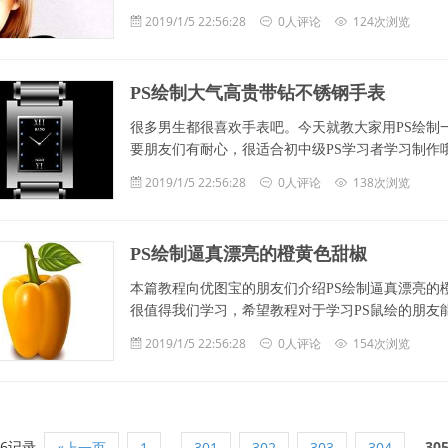
2019/1/5 22:56:28
0人评论
124次浏览
PS绘制大气高贵带钻不锈钢手表
很多男生都很喜欢手表吧。今天就教大家用PS绘制
要朋友们有耐心，很适合初中级PS学习者学习制作哦，希望朋
2019/1/5 22:56:28
0人评论
138次浏览
PS绘制逼真漂亮的橙黄色甜椒
本篇教程向优图宝的朋友们介绍PS绘制逼真漂亮的
很值得我们学习，希望教程对于学习PS鼠绘的朋友能有一定
2019/1/5 22:56:28
0人评论
154次浏览
96记录
...
30
«上一页
1
301
302
303
304