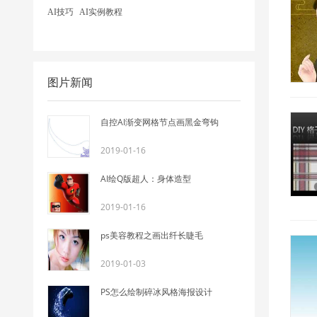
AI技巧
AI实例教程
图片新闻
自控AI渐变网格节点画黑金弯钩
2019-01-16
AI绘Q版超人：身体造型
2019-01-16
ps美容教程之画出纤长睫毛
2019-01-03
PS怎么绘制碎冰风格海报设计