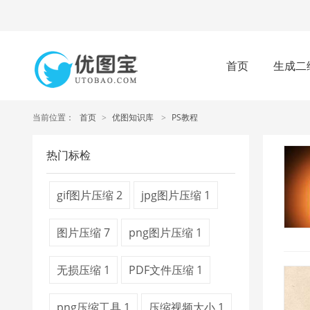
首页
生成二
当前位置：
首页
>
优图知识库
>
PS教程
热门标检
gif图片压缩
2
jpg图片压缩
1
图片压缩
7
png图片压缩
1
无损压缩
1
PDF文件压缩
1
png压缩工具
1
压缩视频大小
1