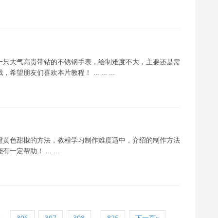
一只大气高贵带钻的不锈钢手表，绘制难度不大，主要还是需
友们喜欢本片教程！ ... ... ...
橙黄色甜椒的方法，教程学习制作难度适中，介绍的制作方法
帮助！ ... ...
5
...
306
307
308
825
下一页»