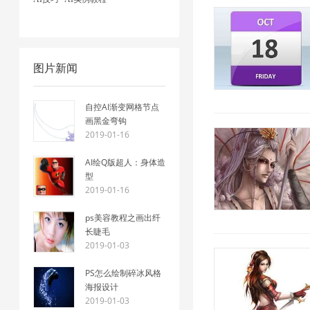
图片新闻
自控AI渐变网格节点
画黑金弯钩
2019-01-16
AI绘Q版超人：身体造
型
2019-01-16
ps美容教程之画出纤
长睫毛
2019-01-03
PS怎么绘制碎冰风格
海报设计
2019-01-03