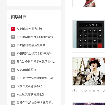
阅读排行
AI 制作大小圆点渐变
1
在AI里制作灰度图的四种方法
2
PS制作漂亮的流光线条
3
PS图层混合模式名称,中英对照表
4
用AI制作透明渐变效果的几个方法
5
AI简单制作壁纸
6
在不同尺寸AI文档中建统一参考线 - 方法1：对齐和分布
7
AI制作波点背景教程
8
2019/1/5 22:56:26
AI绘制美丽的海底世界
9
欧美色调,调出欧美人像后期色调实例
10