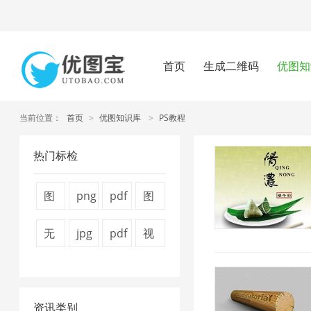
首页
生成二维码
优图知
当前位置：
首页
>
优图知识库
>
PS教程
热门标检
图
png
pdf
图
片
图
怎
片
无
jpg
pdf
视
压
片
么
压
损
压
压
频
缩
压
压
缩
压
缩
缩
压
器
缩
缩
7
资讯类别