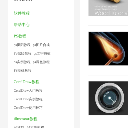
缩
1
方
缩
2
1
1
1
法
1
软件教程
1
帮助中心
PS教程
ps抠图教程
ps图片合成
PS鼠绘教程
ps文字特效
ps实例教程
ps调色教程
PS基础教程
CorelDraw教程
CorelDraw入门教程
CorelDraw实例教程
CorelDraw使用技巧
illustrator教程
AI技巧
AI实例教程