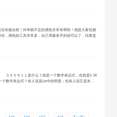
而且衔接自然！对举棋不定的调色非常有帮助！我想大家也都
对待，调色的工具非常多，自己用最拿手的就可以了，结果是
ei5009 ３０５９１１是什么？就是一个数学表达式，也就是0.3R
算什么的一个数学表达式？有人说是lab中的明度；也有人说它是灰 ...
4
...
595
596
597
825
下一页»