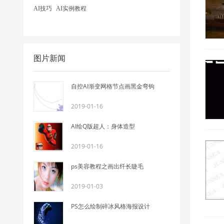
AI技巧
AI实例教程
图片新闻
自控AI渐变网格节点画黑金弯钩
2019-01-16
AI绘Q版超人：身体造型
2019-01-16
ps美容教程之画出纤长睫毛
2019-01-03
PS怎么绘制碎冰风格海报设计