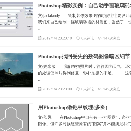
Photoshop精彩实例：自己动手画玻璃
文/jackdandy 绘制装修效果图的时候往往
我们来自己绘制一幅玻璃砖墙的材质图，当然了，也不一
...
2019/1/4 23:23:10
0人评论
147次浏览
Photoshop找回丢失的数码图像暗区细节
文/妮米薇 我们在拍照片时，往往因为天气、环
的处理使照片得到修复，弥补拍摄的不足。 这张
...
2019/1/4 23:23:09
0人评论
149次浏览
用Photoshop做铠甲纹理(多图)
文/蓝风 在Photoshop中自带有一些“图案”，
图像。但许多时候这些原有的“图案”并不能满足我们的需