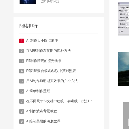
2019-01-03
阅读排行
AI 制作大小圆点渐变
1
在AI里制作灰度图的四种方法
2
PS制作漂亮的流光线条
3
PS图层混合模式名称,中英对照表
4
用AI制作透明渐变效果的几个方法
5
AI简单制作壁纸
6
在不同尺寸AI文档中建统一参考线 - 方法1：对齐和分布
7
AI制作波点背景教程
8
AI绘制美丽的海底世界
9