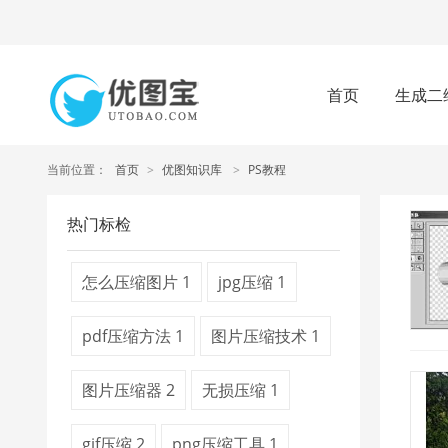
首页
生成二
当前位置：
首页
>
优图知识库
>
PS教程
热门标检
怎么压缩图片
1
jpg压缩
1
pdf压缩方法
1
图片压缩技术
1
图片压缩器
2
无损压缩
1
gif压缩
2
png压缩工具
1