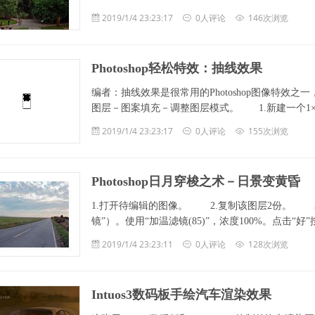
2019/1/4 23:23:17
0人评论
146次浏览
Photoshop轻松特效：抽线效果
编者：抽线效果是很常用的Photoshop图像特
图层－图案填充－调整图层模式。 1.新建一个1×
2019/1/4 23:23:17
0人评论
155次浏览
Photoshop日月穿梭之术－日景变黄昏
1.打开待编辑的图像。 2.复制该图层2份。 3
镜”）。使用“加温滤镜(85)”，浓度100%。点击“好”
2019/1/4 23:23:11
0人评论
128次浏览
Intuos3数码板手绘汽车渲染效果