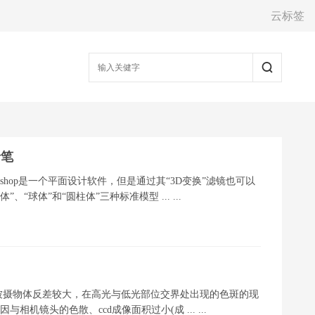
云标签
铅笔
toshop是一个平面设计软件，但是通过其“3D变换”滤镜也可以
“球体”和“圆柱体”三种标准模型 ... ...
被摄物体反差较大，在高光与低光部位交界处出现的色斑的现
机镜头的色散、ccd成像面积过小(成 ... ...