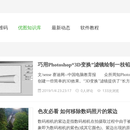
维码
优图知识库
最新动态
软件教程
巧用Photoshop“3D变换”滤镜绘制一枝
文/sense 赛迪网--中国电脑教育报 众所周知Pho
创建一些简单的3D效果。“3D变换”滤镜提供了“长方体”、
2019/1/4 23:23:17
0人评论
133次浏览
色友必看 如何移除数码照片的紫边
数码相机的紫边是指数码相机在拍摄取过程中由于
象即为数码相机的紫色(或其它颜色)。紫边出现的原因与相