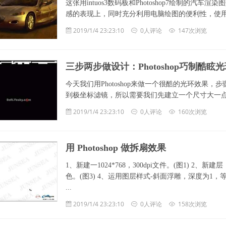
这张用intuos3数码板和Photoshop7绘制的
感的表现上，同时充分利用电脑绘图的便利性，使用纹
2019/1/4 23:23:10
0人评论
147次浏览
三步两步做设计：Photoshop巧制酷眩
今天我们用Photoshop来做一个很酷的光环效
到极坐标滤镜，所以需要我们先建立一个尺寸大一点正方形画
2019/1/4 23:23:10
0人评论
160次浏览
用 Photoshop 做拆扇效果
1、新建一1024*768，300dpi文件。(图1) 2
色。(图3) 4、运用图层样式-斜面浮雕，深度为1，
...
2019/1/4 23:23:10
0人评论
158次浏览