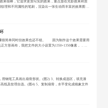
汽车渲染图效果很棒，它追求更加写实的效果，重点放在光影效果和质
理和不同属性的笔刷，渲染出一张生动而丰富的效果图 ...
光环
果，步骤很简单同时但效果也还不错。 因为制作这个效果需要用
布，我把文件的大小设置为1350×1350像素， .. ...
、新建层，用钢笔工具画出扇骨形状。(图2) 3、转换成选区，填充漆
等高线及纹理自选。(图4) 5、复制扇骨，水平变化成镜象文件