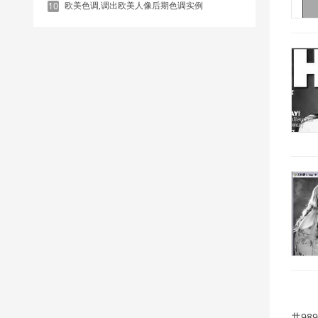
欧美色调,调出欧美人像后期色调实例
10
共98