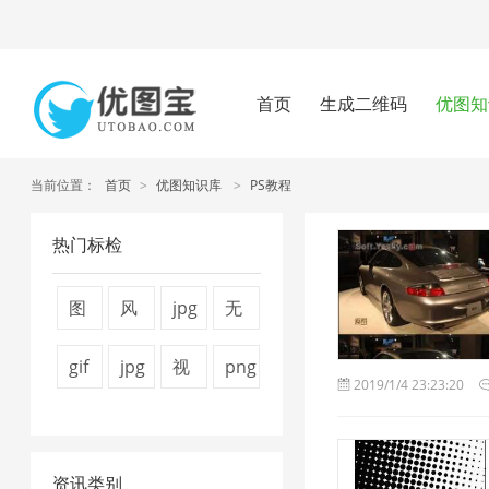
首页
生成二维码
优图知
当前位置：
首页
>
优图知识库
>
PS教程
热门标检
图
风
jpg
无
片
景
图
损
gif
jpg
视
png
2019/1/4 23:23:20
压
图
片
压
压
压
频
压
缩
片
压
缩
缩
缩
压
缩
技
1
缩
1
资讯类别