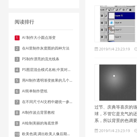
阅读排行
AI 制作大小圆点渐变
1
在AI里制作灰度图的四种方法
2
2019/1/4 23:23:19
PS制作漂亮的流光线条
3
PS图层混合模式名称,中英对照表
4
用AI制作透明渐变效果的几个方法
5
AI简单制作壁纸
6
在不同尺寸AI文档中建统一参考线 - 方法1：对齐和分布
7
过节、庆典等喜庆的场合
AI制作波点背景教程
8
球，不管它是充气的
系，所以背景的色调要多 
AI绘制美丽的海底世界
9
2019/1/4 23:23:19
欧美色调,调出欧美人像后期色调实例
10