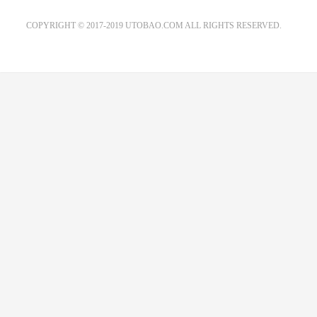
EMAIL：ADMIN@GS20.COM
COPYRIGHT © 2017-2019 UTOBAO.COM ALL RIGHTS RESERVED.