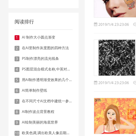
阅读排行
2019/1/4 23:23:06
AI 制作大小圆点渐变
1
在AI里制作灰度图的四种方法
2
PS制作漂亮的流光线条
3
PS图层混合模式名称,中英对照表
4
用AI制作透明渐变效果的几个方法
5
2019/1/4 23:23:06
AI简单制作壁纸
6
在不同尺寸AI文档中建统一参考线 - 方法1：对齐和分布
7
AI制作波点背景教程
8
AI绘制美丽的海底世界
9
欧美色调,调出欧美人像后期色调实例
10