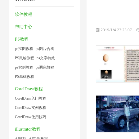
缩
片
压
1
1
1
1
器
4
缩
软件教程
2
2
帮助中心
2019/1/4 23:23:07
PS教程
ps抠图教程
ps图片合成
PS鼠绘教程
ps文字特效
ps实例教程
ps调色教程
PS基础教程
CorelDraw教程
CorelDraw入门教程
CorelDraw实例教程
CorelDraw使用技巧
illustrator教程
AI技巧
AI实例教程