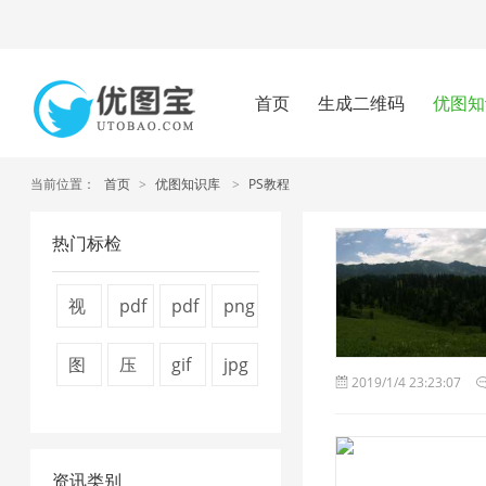
首页
生成二维码
优图知
当前位置：
首页
>
优图知识库
>
PS教程
热门标检
视
pdf
pdf
png
频
压
怎
图
图
压
gif
jpg
2019/1/4 23:23:07
压
缩
么
片
片
缩
图
压
缩
方
压
压
压
图
片
缩
1
法
缩
缩
资讯类别