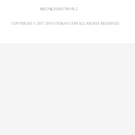
优图宝 版权所有
闽ICP备2020017883号-2
EMAIL：ADMIN@GS20.COM
COPYRIGHT © 2017-2019 UTOBAO.COM ALL RIGHTS RESERVED.