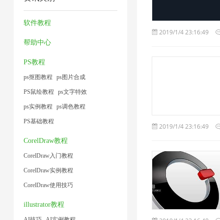
压
频
缩
缩
片
1
2
1
缩
大
7
1
软件教程
1
2019/1/4 23:16:49
1
小
帮助中心
1
PS教程
ps抠图教程
ps图片合成
PS鼠绘教程
ps文字特效
ps实例教程
ps调色教程
PS基础教程
2019/1/4 23:16:49
CorelDraw教程
CorelDraw入门教程
CorelDraw实例教程
CorelDraw使用技巧
illustrator教程
AI技巧
AI实例教程