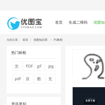
首页
生成二维码
优图知
当前位置：
首页
>
优图知识库
>
PS教程
热门标检
怎
PDF
gif
jpg
么
文
图
图
pdf
压
图
无
压
件
片
片
怎
缩
片
损
缩
压
压
压
么
视
压
压
图
缩
缩
缩
资讯类别