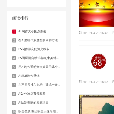
阅读排行
AI 制作大小圆点渐变
1
2019/1/4 23:16:48
在AI里制作灰度图的四种方法
2
PS制作漂亮的流光线条
3
PS图层混合模式名称,中英对照表
4
用AI制作透明渐变效果的几个方法
5
AI简单制作壁纸
6
2019/1/4 23:16:48
在不同尺寸AI文档中建统一参考线 - 方法1：对齐和分布
7
AI制作波点背景教程
8
AI绘制美丽的海底世界
9
欧美色调,调出欧美人像后期色调实例
10