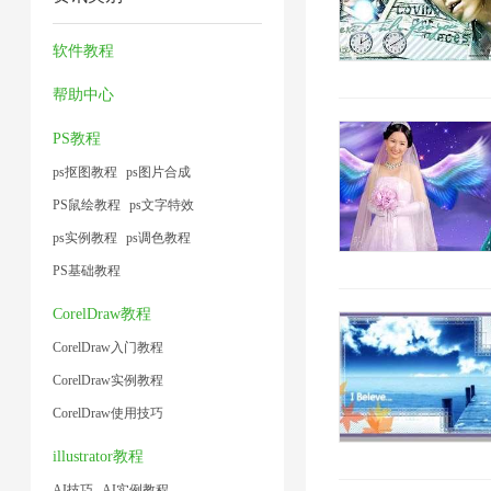
缩
缩
压
频
1
1
2
1
图
缩
大
软件教程
片
2
小
帮助中心
1
1
PS教程
ps抠图教程
ps图片合成
PS鼠绘教程
ps文字特效
ps实例教程
ps调色教程
PS基础教程
CorelDraw教程
CorelDraw入门教程
CorelDraw实例教程
CorelDraw使用技巧
illustrator教程
AI技巧
AI实例教程