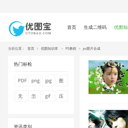
首页
生成二维码
优图知
当前位置：
首页
>
优图知识库
>
PS教程
>
ps图片合成
热门标检
PDF
png
jpg
图
转
压
图
片
无
怎
gif
压
换
缩
片
压
损
么
图
缩
器
工
压
缩
压
压
片
视
1
具
缩
器
资讯类别