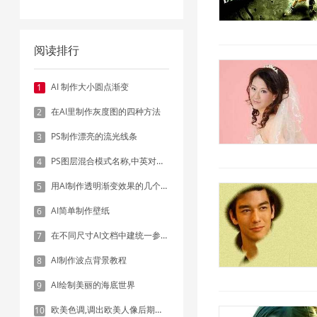
阅读排行
AI 制作大小圆点渐变
1
在AI里制作灰度图的四种方法
2
PS制作漂亮的流光线条
3
PS图层混合模式名称,中英对照表
4
用AI制作透明渐变效果的几个方法
5
AI简单制作壁纸
6
在不同尺寸AI文档中建统一参考线 - 方法1：对齐和分布
7
AI制作波点背景教程
8
AI绘制美丽的海底世界
9
欧美色调,调出欧美人像后期色调实例
10