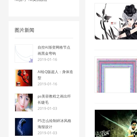
图片新闻
自控AI渐变网格节点
画黑金弯钩
2019-01-16
AI绘Q版超人：身体造
型
2019-01-16
ps美容教程之画出纤
长睫毛
2019-01-03
PS怎么绘制碎冰风格
海报设计
2019-01-03