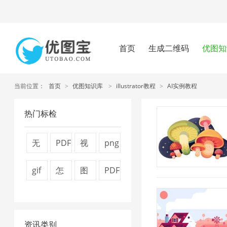
首页
生成二维码
优图知
当前位置：
首页
>
优图知识库
>
illustrator教程
>
AI实例教程
热门标检
无
PDF
视
png
损
转
频
图
gif
怎
图
PDF
压
换
压
片
图
么
片
文
缩
器
缩
压
片
压
压
件
1
1
1
缩
资讯类别