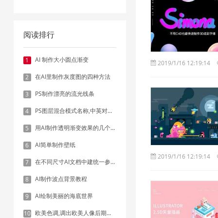
阅读排行
AI 制作大小圆点渐变
1
2019/1/16 12:19:14
在AI里制作灰度图的四种方法
2
PS制作漂亮的流光线条
3
PS图层混合模式名称,中英对照表
4
用AI制作透明渐变效果的几个方法
5
AI简单制作壁纸
6
2019/1/16 12:19:14
在不同尺寸AI文档中建统一参考线 - 方法1：对齐和分布
7
AI制作波点背景教程
8
AI绘制美丽的海底世界
9
欧美色调,调出欧美人像后期色调实例
10