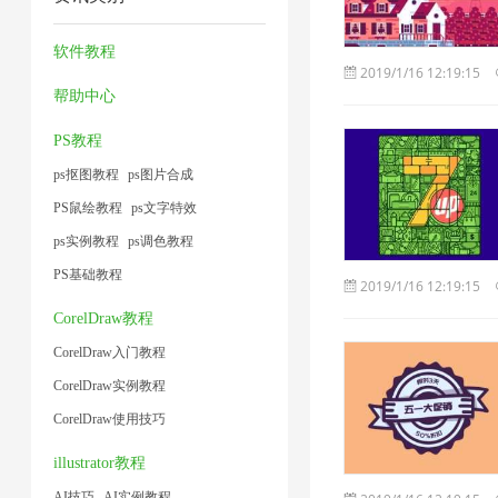
压
缩
缩
压
1
缩
图
7
缩
软件教程
2019/1/16 12:19:15
2
片
1
帮助中心
1
PS教程
ps抠图教程
ps图片合成
PS鼠绘教程
ps文字特效
ps实例教程
ps调色教程
PS基础教程
2019/1/16 12:19:15
CorelDraw教程
CorelDraw入门教程
CorelDraw实例教程
CorelDraw使用技巧
illustrator教程
AI技巧
AI实例教程