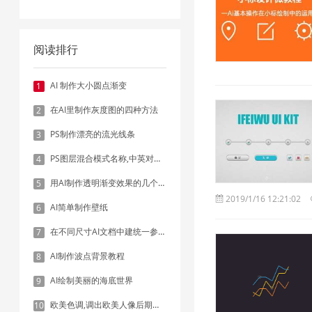
阅读排行
AI 制作大小圆点渐变
1
在AI里制作灰度图的四种方法
2
PS制作漂亮的流光线条
3
PS图层混合模式名称,中英对照表
4
用AI制作透明渐变效果的几个方法
5
2019/1/16 12:21:02
AI简单制作壁纸
6
在不同尺寸AI文档中建统一参考线 - 方法1：对齐和分布
7
AI制作波点背景教程
8
AI绘制美丽的海底世界
9
欧美色调,调出欧美人像后期色调实例
10