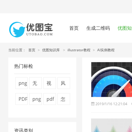
首页
生成二维码
优图知
当前位置：
首页
>
优图知识库
>
illustrator教程
>
AI实例教程
热门标检
png
无
视
风
压
损
频
景
PDF
png
pdf
怎
2019/1/16 12:21:04
缩
压
压
图
转
图
怎
么
工
缩
缩
片
换
片
么
压
具
1
1
1
资讯类别