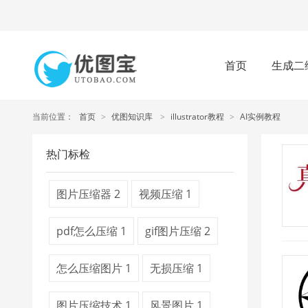
首页
生成二
当前位置：
首页
>
优图知识库
>
illustrator教程
>
AI实例教程
热门标检
图片压缩器
2
视频压缩
1
pdf怎么压缩
1
gif图片压缩
2
怎么压缩图片
1
无损压缩
1
图片压缩技术
1
风景图片
1