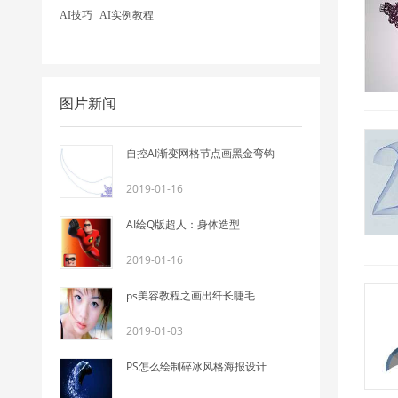
AI技巧
AI实例教程
图片新闻
自控AI渐变网格节点画黑金弯钩
2019-01-16
AI绘Q版超人：身体造型
2019-01-16
ps美容教程之画出纤长睫毛
2019-01-03
PS怎么绘制碎冰风格海报设计