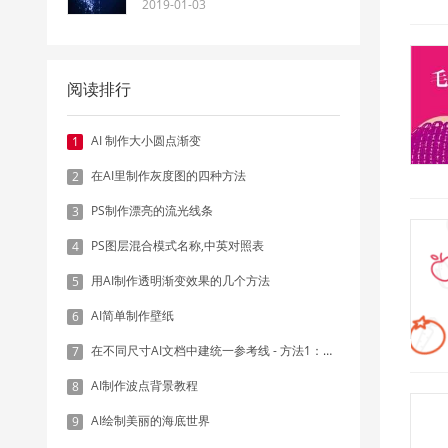
2019-01-03
阅读排行
AI 制作大小圆点渐变
1
在AI里制作灰度图的四种方法
2
PS制作漂亮的流光线条
3
PS图层混合模式名称,中英对照表
4
用AI制作透明渐变效果的几个方法
5
AI简单制作壁纸
6
在不同尺寸AI文档中建统一参考线 - 方法1：对齐和分布
7
AI制作波点背景教程
8
AI绘制美丽的海底世界
9