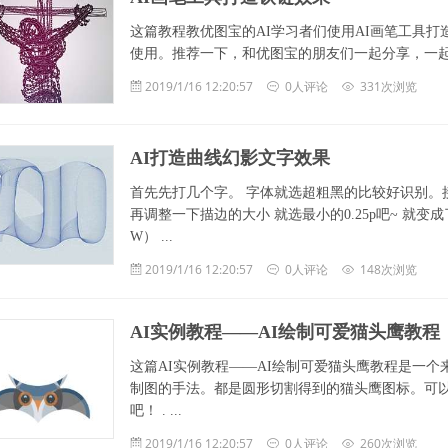
这篇教程教优图宝的AI学习者们使用AI画笔工具
使用。推荐一下，和优图宝的朋友们一起分享，一起学习了，
2019/1/16 12:20:57
0人评论
331次浏览
AI打造曲线幻影文字效果
首先先打几个字。 字体就选超粗黑的比较好识别。
再调整一下描边的大小 就选最小的0.25p吧~ 就
W） ...
2019/1/16 12:20:57
0人评论
148次浏览
AI实例教程——AI绘制可爱猫头鹰教程
这篇AI实例教程——AI绘制可爱猫头鹰教程是一
制图的手法。都是圆形切割得到的猫头鹰图标。可
吧！ . ...
2019/1/16 12:20:57
0人评论
260次浏览