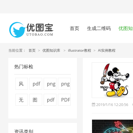
首页
生成二维码
优图知
当前位置：
首页
>
优图知识库
>
illustrator教程
>
AI实例教程
热门标检
风
pdf
png
png
景
怎
图
压
无
图
pdf
PDF
2019/1/16 12:20:56
图
么
片
缩
损
片
压
转
片
压
压
工
压
压
缩
换
1
缩
缩
具
资讯类别