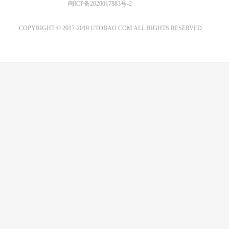
优图宝 版权所有
闽ICP备2020017883号-2
EMAIL：ADMIN@GS20.COM
COPYRIGHT © 2017-2019 UTOBAO.COM ALL RIGHTS RESERVED.