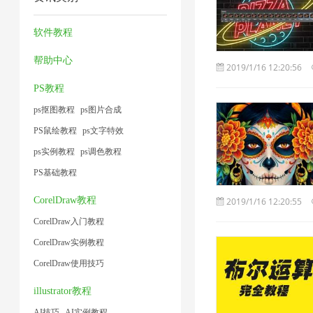
缩
缩
方
器
1
1
1
1
7
法
1
软件教程
1
帮助中心
2019/1/16 12:20:56
PS教程
ps抠图教程
ps图片合成
PS鼠绘教程
ps文字特效
ps实例教程
ps调色教程
PS基础教程
CorelDraw教程
2019/1/16 12:20:55
CorelDraw入门教程
CorelDraw实例教程
CorelDraw使用技巧
illustrator教程
AI技巧
AI实例教程