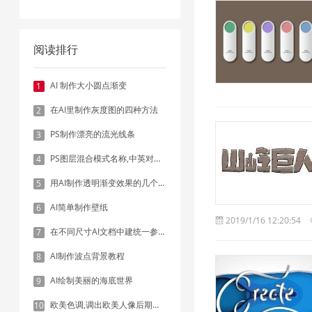
阅读排行
AI 制作大小圆点渐变
1
在AI里制作灰度图的四种方法
2
PS制作漂亮的流光线条
3
PS图层混合模式名称,中英对照表
4
用AI制作透明渐变效果的几个方法
5
AI简单制作壁纸
6
2019/1/16 12:20:54
在不同尺寸AI文档中建统一参考线 - 方法1：对齐和分布
7
AI制作波点背景教程
8
AI绘制美丽的海底世界
9
欧美色调,调出欧美人像后期色调实例
10