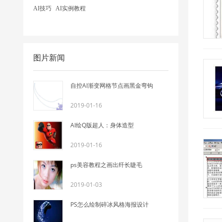
AI技巧
AI实例教程
图片新闻
自控AI渐变网格节点画黑金弯钩
2019-01-16
AI绘Q版超人：身体造型
2019-01-16
ps美容教程之画出纤长睫毛
2019-01-03
PS怎么绘制碎冰风格海报设计