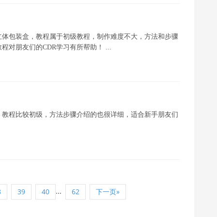
绘制立体包装盒，教程属于初级教程，制作难度不大，方法和步骤
对朋友们的CDR学习有所帮助！ ...
图解，教程比较初级，方法步骤介绍的也很详细，适合新手朋友们
...
8
39
40
62
下一页»