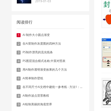
2019-01-03
阅读排行
AI 制作大小圆点渐变
1
在AI里制作灰度图的四种方法
2
PS制作漂亮的流光线条
3
PS图层混合模式名称,中英对照表
4
用AI制作透明渐变效果的几个方法
5
AI简单制作壁纸
6
在不同尺寸AI文档中建统一参考线 - 方法1：对齐和分布
7
AI制作波点背景教程
8
AI绘制美丽的海底世界
9