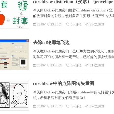
coreldraw distortion（变形）与enve
今天向UtoBao的朋友们推荐coreldraw distortio
的改变对象的外观，使对象发生变形 从而产生令人耳目一
2019/1/7 23:35:24
0人评论
230次浏览
去除cd轮廓笔飞边
今天教UtoBao的朋友们一些CDR方面的小技巧，
对学习CDR的朋友有一定帮助，感兴趣的朋友快来学习
2019/1/7 23:35:23
0人评论
218次浏览
coreldraw中的点阵图转矢量图
今天向UtoBao的朋友们介绍coreldraw中的
识，希望教程对朋友们有所帮助！
2019/1/7 23:35:23
0人评论
220次浏览