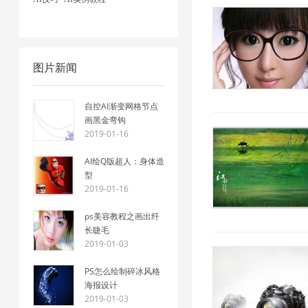
图片新闻
自控AI渐变网格节点
画黑金弯钩
2019-01-16
AI绘Q版超人：身体造
型
2019-01-16
ps美容教程之画出纤
长睫毛
2019-01-03
PS怎么绘制碎冰风格
海报设计
2019-01-03