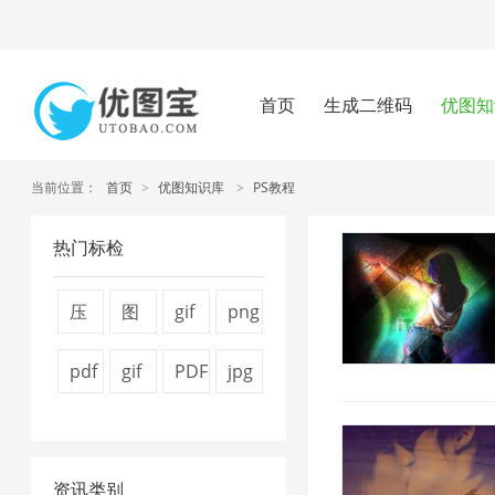
首页
生成二维码
优图知
当前位置：
首页
>
优图知识库
>
PS教程
热门标检
压
图
gif
png
缩
片
压
压
pdf
gif
PDF
jpg
视
压
缩
缩
怎
图
文
图
频
缩
2
工
么
片
件
片
大
器
具
资讯类别