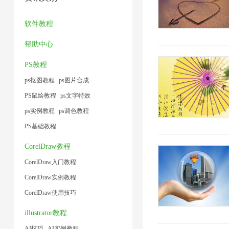
压
压
压
压
小
2
1
缩
缩
缩
缩
软件教程
1
1
2
1
1
帮助中心
PS教程
ps抠图教程
ps图片合成
PS鼠绘教程
ps文字特效
ps实例教程
ps调色教程
PS基础教程
CorelDraw教程
CorelDraw入门教程
CorelDraw实例教程
CorelDraw使用技巧
illustrator教程
AI技巧
AI实例教程