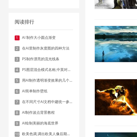
阅读排行
AI 制作大小圆点渐变
1
在AI里制作灰度图的四种方法
2
PS制作漂亮的流光线条
3
PS图层混合模式名称,中英对照表
4
用AI制作透明渐变效果的几个方法
5
AI简单制作壁纸
6
在不同尺寸AI文档中建统一参考线 - 方法1：对齐和分布
7
AI制作波点背景教程
8
AI绘制美丽的海底世界
9
欧美色调,调出欧美人像后期色调实例
10