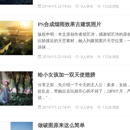
2019/1/5 22:18:42
0人评论
152次浏览
PS合成烟雨效果古建筑照片
版权申明：本文原创作者胡艺沛，感谢胡艺沛的原创
比较接近的天空素材，融入到建筑图片天空位置；
涂抹 ...
2019/1/5 22:18:42
0人评论
172次浏览
给小女孩加一双天使翅膀
分享之前，先介绍一下今天的主人公：多多，女娃
处乱走，带她出去玩就开心的不得了；2岁8个月，
说，" ...
2019/1/5 22:18:41
0人评论
132次浏览
做破图原来这么简单