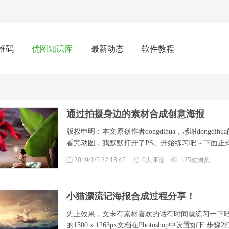
维码
优图知识库
最新动态
软件教程
通过拍摄身边的素材合成创意海报
版权申明：本文原创作者dongdihua，感谢dong
看完动图，我默默打开了PS。开始练习吧～下面正式开始干货教程 ... 
2019/1/5 22:18:45
0人评论
125次浏览
小猫漂流记海报合成过程分享！
先上效果，文末有素材喜欢的话有时间就练习一下吧
的1500 x 1263px文档在Photoshop中设置如