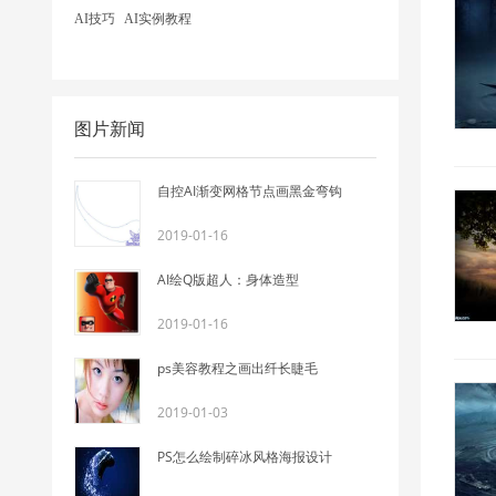
AI技巧
AI实例教程
图片新闻
自控AI渐变网格节点画黑金弯钩
2019-01-16
AI绘Q版超人：身体造型
2019-01-16
ps美容教程之画出纤长睫毛
2019-01-03
PS怎么绘制碎冰风格海报设计