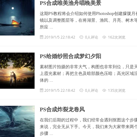
PS合成唯美渔舟唱晚美景
这期PS教程将会介绍如何使用Photoshop创建
镜以及调整图层等，在将湖景、渔民、月亮、树木等
所应 ...
2019/1/5 22:18:42
0人评论
162次浏览
PS给婚纱照合成梦幻夕阳
素材图片拍摄的非常大气，构图也非常到位，只是
上霞光素材；再把主色及暗部颜色压暗；高光区域渲
体的 ...
2019/1/5 22:18:42
0人评论
135次浏览
PS合成炸裂龙卷风
在我们后期的过程中，我们经常会遇到抠图这个步
来说，完全无从下手。今天，我们来为大家带来两
步骤 ...