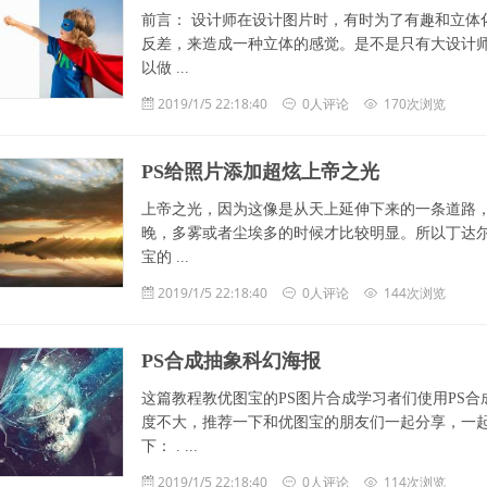
前言： 设计师在设计图片时，有时为了有趣和立体
反差，来造成一种立体的感觉。是不是只有大设计
以做 ...
2019/1/5 22:18:40
0人评论
170次浏览
PS给照片添加超炫上帝之光
上帝之光，因为这像是从天上延伸下来的一条道路
晚，多雾或者尘埃多的时候才比较明显。所以丁达
宝的 ...
2019/1/5 22:18:40
0人评论
144次浏览
PS合成抽象科幻海报
这篇教程教优图宝的PS图片合成学习者们使用PS
度不大，推荐一下和优图宝的朋友们一起分享，一
下： . ...
2019/1/5 22:18:40
0人评论
114次浏览