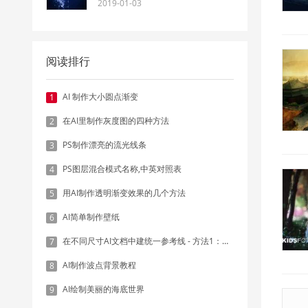
2019-01-03
阅读排行
AI 制作大小圆点渐变
1
在AI里制作灰度图的四种方法
2
PS制作漂亮的流光线条
3
PS图层混合模式名称,中英对照表
4
用AI制作透明渐变效果的几个方法
5
AI简单制作壁纸
6
在不同尺寸AI文档中建统一参考线 - 方法1：对齐和分布
7
AI制作波点背景教程
8
AI绘制美丽的海底世界
9