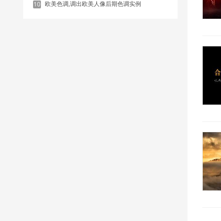
欧美色调,调出欧美人像后期色调实例
10