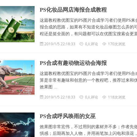
PS化妆品网店海报合成教程
这篇教程教优图宝的PS图片合成学习者们使用PS
报合成的思路，如果有不知道化妆品修图怎么弄的可
程还是挺全面的，有问题都可以在优图宝搜索会更直接，更快捷。 .
2019/1/5 22:18:33
0人评论
170次浏览
PS合成有趣动物运动会海报
这篇教程教优图宝的PS图片合成学习者们使用PS
算是非常有趣味和创意的一个教程吧，推荐过来和
效果图 ...
2019/1/5 22:18:33
0人评论
118次浏览
PS合成呼风唤雨的女巫
效果图非常宏伟，不过用到的素材并不多；作者先
惧感；后期再加入人物，并用画笔加上闪电和浪花，