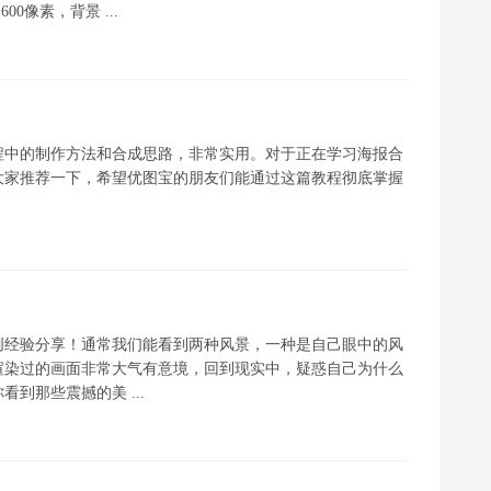
00像素，背景 ...
程中的制作方法和合成思路，非常实用。对于正在学习海报合
大家推荐一下，希望优图宝的朋友们能通过这篇教程彻底掌握
创经验分享！通常我们能看到两种风景，一种是自己眼中的风
渲染过的画面非常大气有意境，回到现实中，疑惑自己为什么
到那些震撼的美 ...