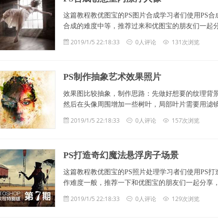
这篇教程教优图宝的PS图片合成学习者们使用PS
合成的难度中等，推荐过来和优图宝的朋友们一起分享，
2019/1/5 22:18:33
0人评论
131次浏览
PS制作抽象艺术效果照片
效果图比较抽象，制作思路：先做好想要的纹理背
然后在头像周围增加一些树叶，局部叶片需要用滤镜特殊处理，这样
2019/1/5 22:18:33
0人评论
157次浏览
PS打造奇幻魔法悬浮房子场景
这篇教程教优图宝的PS照片处理学习者们使用PS
作难度一般，推荐一下和优图宝的朋友们一起分享，一起学
2019/1/5 22:18:33
0人评论
129次浏览