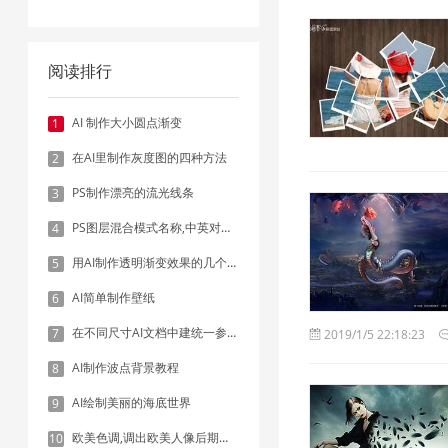
阅读排行
AI 制作大小圆点渐变
1
在AI里制作灰度图的四种方法
2
PS制作漂亮的流光线条
3
PS图层混合模式名称,中英对照表
4
用AI制作透明渐变效果的几个方法
5
AI简单制作壁纸
6
在不同尺寸AI文档中建统一参考线 - 方法1：对齐和分布
7
2019/1/5 22:18:23
AI制作波点背景教程
8
AI绘制美丽的海底世界
9
欧美色调,调出欧美人像后期色调实例
10