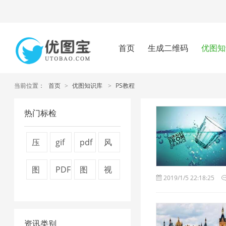
首页
生成二维码
优图知
当前位置：
首页
>
优图知识库
>
PS教程
热门标检
压
gif
pdf
风
缩
图
压
景
图
PDF
图
视
2019/1/5 22:18:25
图
片
缩
图
片
转
片
频
片
压
方
片
压
换
压
压
4
缩
法
1
资讯类别