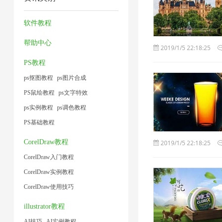
缩
器
缩
缩
2
1
器
1
技
1
软件教程
2
术
帮助中心
2019/1/5 22:18:25
1
PS教程
ps抠图教程
ps图片合成
PS鼠绘教程
ps文字特效
ps实例教程
ps调色教程
PS基础教程
CorelDraw教程
2019/1/5 22:18:25
CorelDraw入门教程
CorelDraw实例教程
CorelDraw使用技巧
illustrator教程
AI技巧
AI实例教程