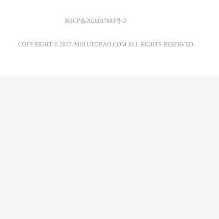
优图宝 版权所有
闽ICP备2020017883号-2
EMAIL：ADMIN@GS20.COM
COPYRIGHT © 2017-2019 UTOBAO.COM ALL RIGHTS RESERVED.