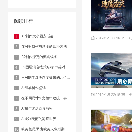
阅读排行
AI 制作大小圆点渐变
1
2019/1/5 22:18:35
在AI里制作灰度图的四种方法
2
PS制作漂亮的流光线条
3
PS图层混合模式名称,中英对照表
4
用AI制作透明渐变效果的几个方法
5
AI简单制作壁纸
6
2019/1/5 22:18:35
在不同尺寸AI文档中建统一参考线 - 方法1：对齐和分布
7
AI制作波点背景教程
8
AI绘制美丽的海底世界
9
欧美色调,调出欧美人像后期色调实例
10