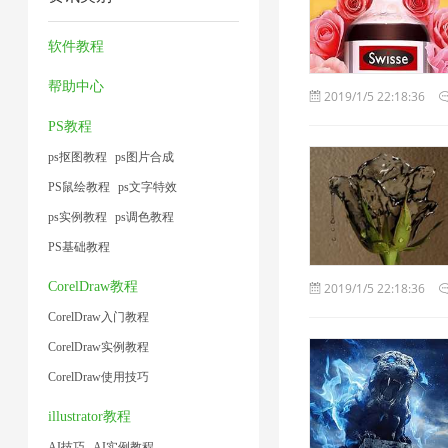
片
压
1
压
1
1
1
1
缩
缩
软件教程
1
2
帮助中心
2019/1/5 22:18:36
PS教程
ps抠图教程
ps图片合成
PS鼠绘教程
ps文字特效
ps实例教程
ps调色教程
PS基础教程
CorelDraw教程
2019/1/5 22:18:36
CorelDraw入门教程
CorelDraw实例教程
CorelDraw使用技巧
illustrator教程
AI技巧
AI实例教程