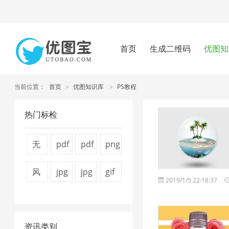
首页
生成二维码
优图知
当前位置：
首页
>
优图知识库
>
PS教程
热门标检
无
pdf
pdf
png
损
压
怎
压
风
jpg
jpg
gif
2019/1/5 22:18:37
压
缩
么
缩
景
图
压
图
缩
方
压
工
图
片
缩
片
1
法
缩
具
资讯类别