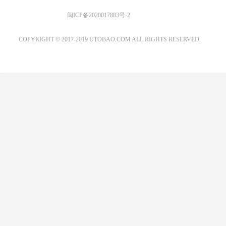
优图宝 版权所有
闽ICP备2020017883号-2
EMAIL：ADMIN@GS20.COM
COPYRIGHT © 2017-2019 UTOBAO.COM ALL RIGHTS RESERVED.