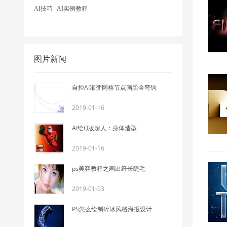
AI技巧
AI实例教程
图片新闻
自控AI渐变网格节点画黑金弯钩
2019-01-16
AI绘Q版超人：身体造型
2019-01-16
ps美容教程之画出纤长睫毛
2019-01-03
PS怎么绘制碎冰风格海报设计