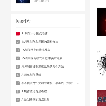
2019-01-03
阅读排行
AI 制作大小圆点渐变
1
在AI里制作灰度图的四种方法
2
PS制作漂亮的流光线条
3
PS图层混合模式名称,中英对照表
4
用AI制作透明渐变效果的几个方法
5
AI简单制作壁纸
6
在不同尺寸AI文档中建统一参考线 - 方法1：对齐和分布
7
AI制作波点背景教程
8
AI绘制美丽的海底世界
9