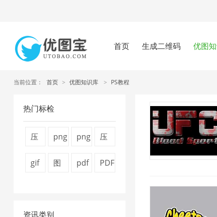
首页
生成二维码
优图知
当前位置：
首页
>
优图知识库
>
PS教程
热门标检
压
png
png
压
缩
图
压
缩
gif
图
pdf
PDF
图
片
缩
视
压
片
怎
转
片
压
工
频
缩
压
么
换
4
缩
具
大
资讯类别