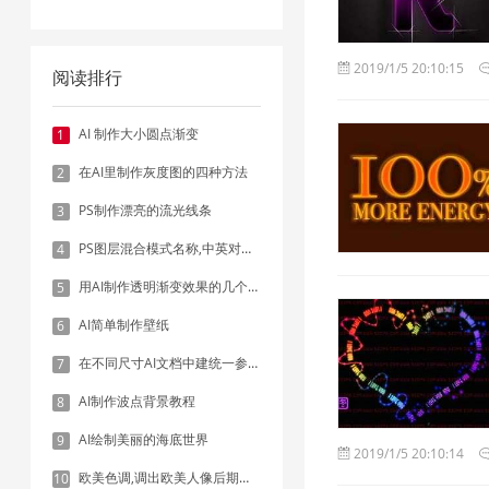
2019/1/5 20:10:15
阅读排行
AI 制作大小圆点渐变
1
在AI里制作灰度图的四种方法
2
PS制作漂亮的流光线条
3
PS图层混合模式名称,中英对照表
4
用AI制作透明渐变效果的几个方法
5
AI简单制作壁纸
6
在不同尺寸AI文档中建统一参考线 - 方法1：对齐和分布
7
AI制作波点背景教程
8
AI绘制美丽的海底世界
9
2019/1/5 20:10:14
欧美色调,调出欧美人像后期色调实例
10