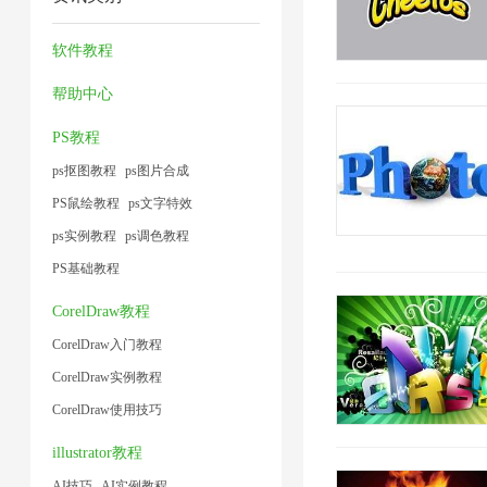
2
缩
压
器
1
1
小
技
缩
1
软件教程
1
术
1
帮助中心
1
PS教程
ps抠图教程
ps图片合成
PS鼠绘教程
ps文字特效
ps实例教程
ps调色教程
PS基础教程
CorelDraw教程
CorelDraw入门教程
CorelDraw实例教程
CorelDraw使用技巧
illustrator教程
AI技巧
AI实例教程