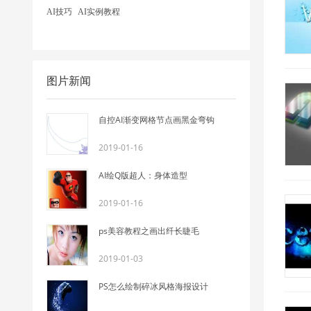
AI技巧
AI实例教程
图片新闻
自控AI渐变网格节点画黑金弯钩
2019-01-16
AI绘Q版超人：身体造型
2019-01-16
ps美容教程之画出纤长睫毛
2019-01-03
PS怎么绘制碎冰风格海报设计