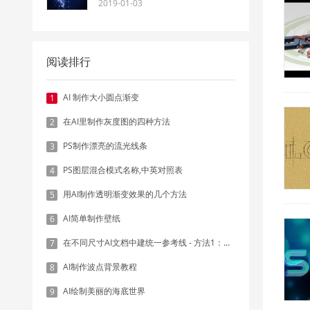
2019-01-03
阅读排行
AI 制作大小圆点渐变
1
在AI里制作灰度图的四种方法
2
PS制作漂亮的流光线条
3
PS图层混合模式名称,中英对照表
4
用AI制作透明渐变效果的几个方法
5
AI简单制作壁纸
6
在不同尺寸AI文档中建统一参考线 - 方法1：对齐和分布
7
AI制作波点背景教程
8
AI绘制美丽的海底世界
9