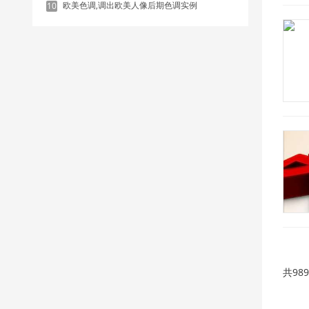
欧美色调,调出欧美人像后期色调实例
10
共98