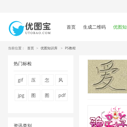
首页
生成二维码
优图知
当前位置：
首页
>
优图知识库
>
PS教程
热门标检
gif
压
怎
风
压
缩
么
景
jpg
图
图
pdf
缩
图
压
图
图
片
片
压
2
片
缩
片
片
压
压
缩
4
图
1
资讯类别