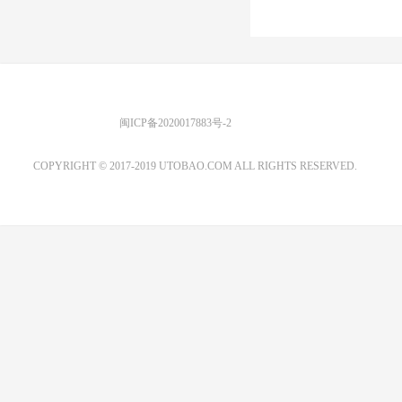
优图宝 版权所有
闽ICP备2020017883号-2
EMAIL：ADMIN@GS20.COM
COPYRIGHT © 2017-2019 UTOBAO.COM ALL RIGHTS RESERVED.