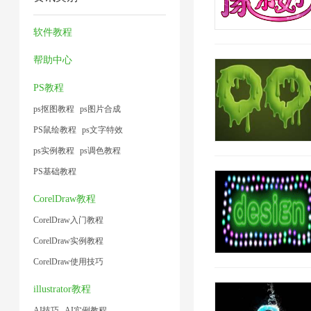
压
缩
缩
方
片
缩
7
器
法
软件教程
1
1
2
1
帮助中心
PS教程
ps抠图教程
ps图片合成
PS鼠绘教程
ps文字特效
ps实例教程
ps调色教程
PS基础教程
CorelDraw教程
CorelDraw入门教程
CorelDraw实例教程
CorelDraw使用技巧
illustrator教程
AI技巧
AI实例教程