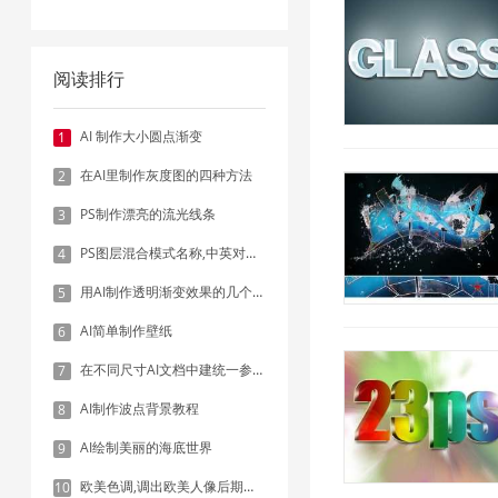
阅读排行
AI 制作大小圆点渐变
1
在AI里制作灰度图的四种方法
2
PS制作漂亮的流光线条
3
PS图层混合模式名称,中英对照表
4
用AI制作透明渐变效果的几个方法
5
AI简单制作壁纸
6
在不同尺寸AI文档中建统一参考线 - 方法1：对齐和分布
7
AI制作波点背景教程
8
AI绘制美丽的海底世界
9
欧美色调,调出欧美人像后期色调实例
10