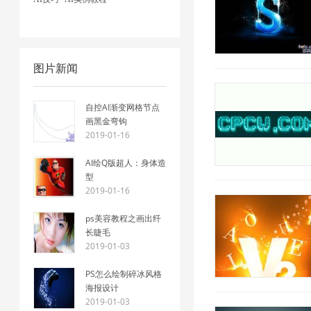
图片新闻
自控AI渐变网格节点
画黑金弯钩
2019-01-16
AI绘Q版超人：身体造
型
2019-01-16
ps美容教程之画出纤
长睫毛
2019-01-03
PS怎么绘制碎冰风格
海报设计
2019-01-03