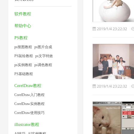
缩
缩
频
压
1
1
器
图
大
缩
软件教程
2
片
小
1
帮助中心
2019/1/4 23:22:32
1
1
PS教程
ps抠图教程
ps图片合成
PS鼠绘教程
ps文字特效
ps实例教程
ps调色教程
PS基础教程
CorelDraw教程
2019/1/4 23:22:32
CorelDraw入门教程
CorelDraw实例教程
CorelDraw使用技巧
illustrator教程
AI技巧
AI实例教程