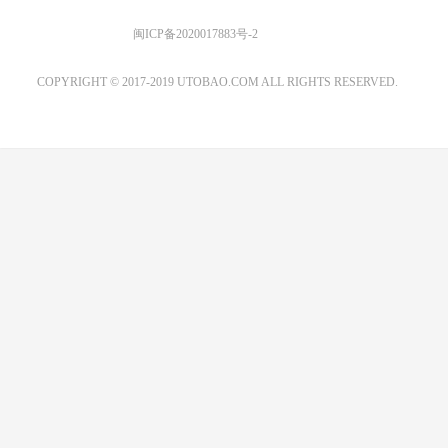
优图宝 版权所有
闽ICP备2020017883号-2
EMAIL：ADMIN@GS20.COM
COPYRIGHT © 2017-2019 UTOBAO.COM ALL RIGHTS RESERVED.