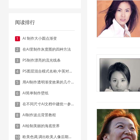
阅读排行
AI 制作大小圆点渐变
1
在AI里制作灰度图的四种方法
2
PS制作漂亮的流光线条
3
PS图层混合模式名称,中英对照表
4
用AI制作透明渐变效果的几个方法
5
AI简单制作壁纸
6
在不同尺寸AI文档中建统一参考线 - 方法1：对齐和分布
7
AI制作波点背景教程
8
AI绘制美丽的海底世界
9
欧美色调,调出欧美人像后期色调实例
10