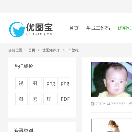
首页
生成二维码
优图知
当前位置：
首页
>
优图知识库
>
PS教程
热门标检
视
图
png
png
频
片
压
图
图
怎
压
PDF
2019/1/4 23:22:32
压
压
缩
片
片
么
缩
文
缩
缩
工
压
压
压
视
件
1
7
具
缩
资讯类别