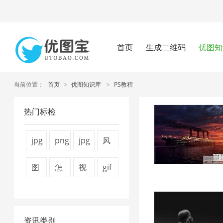
首页
生成二维码
优图知
当前位置：
首页
>
优图知识库
>
PS教程
热门标检
jpg
png
jpg
风
压
压
图
景
图
怎
视
gif
缩
缩
片
图
片
么
频
图
1
工
压
片
压
压
压
片
具
缩
1
资讯类别