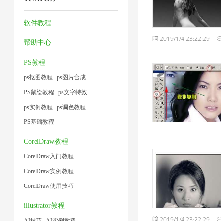
缩
缩
缩
压
1
1
7
图
1
缩
软件教程
片
2
2019/1/4 23:22:29
帮助中心
1
PS教程
ps抠图教程
ps图片合成
PS鼠绘教程
ps文字特效
ps实例教程
ps调色教程
PS基础教程
CorelDraw教程
CorelDraw入门教程
CorelDraw实例教程
CorelDraw使用技巧
illustrator教程
2019/1/4 23:22:29
AI技巧
AI实例教程