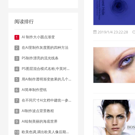
阅读排行
2019/1/4 23:22:28
AI 制作大小圆点渐变
1
在AI里制作灰度图的四种方法
2
PS制作漂亮的流光线条
3
PS图层混合模式名称,中英对照表
4
用AI制作透明渐变效果的几个方法
5
AI简单制作壁纸
6
在不同尺寸AI文档中建统一参考线 - 方法1：对齐和分布
7
AI制作波点背景教程
8
AI绘制美丽的海底世界
9
欧美色调,调出欧美人像后期色调实例
10