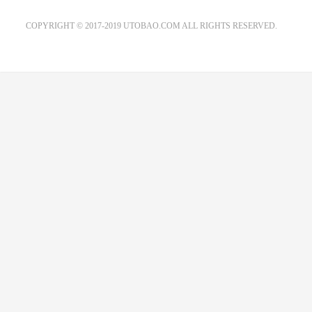
EMAIL：ADMIN@GS20.COM
COPYRIGHT © 2017-2019 UTOBAO.COM ALL RIGHTS RESERVED.