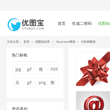
首页
生成二维码
优图知
当前位置：
首页
>
优图知识库
>
illustrator教程
>
AI实例教程
热门标检
jpg
gif
视
PDF
图
压
频
文
压
gif
png
图
片
缩
压
件
缩
图
图
片
压
2
缩
压
图
片
片
压
缩
1
缩
资讯类别