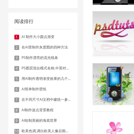
阅读排行
AI 制作大小圆点渐变
1
在AI里制作灰度图的四种方法
2
PS制作漂亮的流光线条
3
PS图层混合模式名称,中英对照表
4
用AI制作透明渐变效果的几个方法
5
AI简单制作壁纸
6
在不同尺寸AI文档中建统一参考线 - 方法1：对齐和分布
7
AI制作波点背景教程
8
AI绘制美丽的海底世界
9
欧美色调,调出欧美人像后期色调实例
10