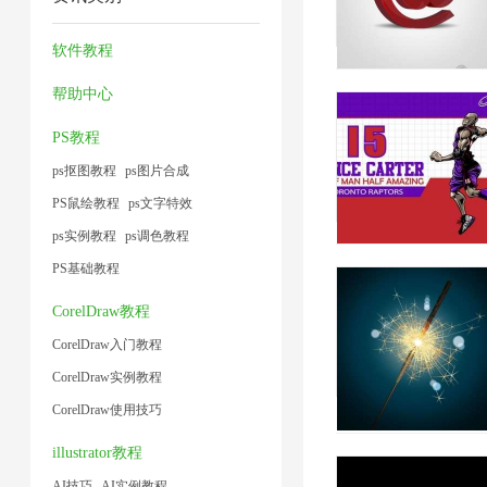
片
压
压
缩
1
1
4
缩
缩
技
软件教程
2
1
术
帮助中心
1
PS教程
ps抠图教程
ps图片合成
PS鼠绘教程
ps文字特效
ps实例教程
ps调色教程
PS基础教程
CorelDraw教程
CorelDraw入门教程
CorelDraw实例教程
CorelDraw使用技巧
illustrator教程
AI技巧
AI实例教程