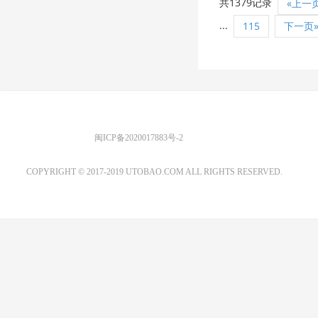
共1379记录
«上一
...
115
下一页
优图宝 版权所有
闽ICP备2020017883号-2
EMAIL：ADMIN@GS20.COM
COPYRIGHT © 2017-2019 UTOBAO.COM ALL RIGHTS RESERVED.