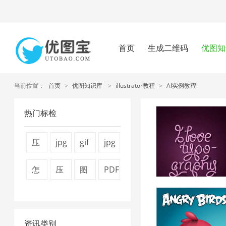
首页
生成二维码
优图知
当前位置：
首页
>
优图知识库
>
illustrator教程
>
AI实例教程
热门标检
压
jpg
gif
jpg
缩
压
压
图
怎
压
图
PDF
图
缩
缩
片
么
缩
片
转
片
1
2
压
压
视
压
换
4
缩
资讯类别