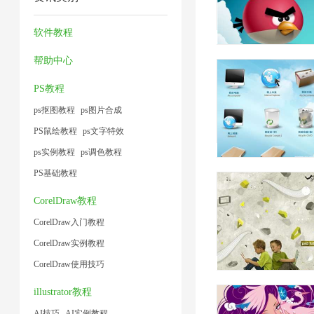
缩
频
缩
器
1
图
大
7
1
软件教程
片
小
帮助中心
1
1
PS教程
ps抠图教程
ps图片合成
PS鼠绘教程
ps文字特效
ps实例教程
ps调色教程
PS基础教程
CorelDraw教程
CorelDraw入门教程
CorelDraw实例教程
CorelDraw使用技巧
illustrator教程
AI技巧
AI实例教程