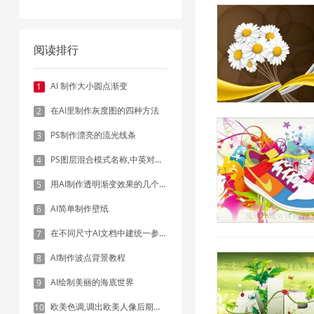
阅读排行
AI 制作大小圆点渐变
1
在AI里制作灰度图的四种方法
2
PS制作漂亮的流光线条
3
PS图层混合模式名称,中英对照表
4
用AI制作透明渐变效果的几个方法
5
AI简单制作壁纸
6
2019/1/16 14:23:59
在不同尺寸AI文档中建统一参考线 - 方法1：对齐和分布
7
AI制作波点背景教程
8
AI绘制美丽的海底世界
9
欧美色调,调出欧美人像后期色调实例
10