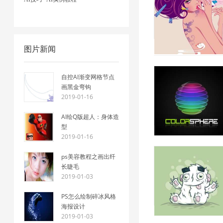
图片新闻
自控AI渐变网格节点
画黑金弯钩
2019-01-16
AI绘Q版超人：身体造
型
2019-01-16
ps美容教程之画出纤
长睫毛
2019-01-03
PS怎么绘制碎冰风格
海报设计
2019-01-03