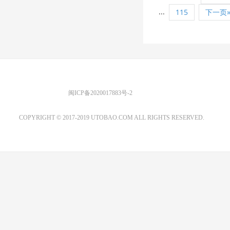
...
115
下一页
优图宝 版权所有
闽ICP备2020017883号-2
EMAIL：ADMIN@GS20.COM
COPYRIGHT © 2017-2019 UTOBAO.COM ALL RIGHTS RESERVED.