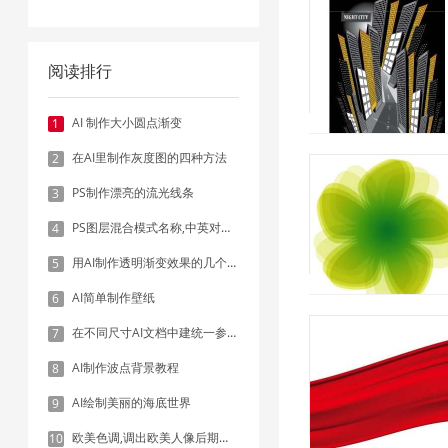
阅读排行
AI 制作大小圆点渐变
1
在AI里制作灰度图的四种方法
2
PS制作漂亮的流光线条
3
PS图层混合模式名称,中英对照表
4
用AI制作透明渐变效果的几个方法
5
AI简单制作壁纸
6
在不同尺寸AI文档中建统一参考线 - 方法1：对齐和分布
7
AI制作波点背景教程
8
AI绘制美丽的海底世界
9
欧美色调,调出欧美人像后期色调实例
10