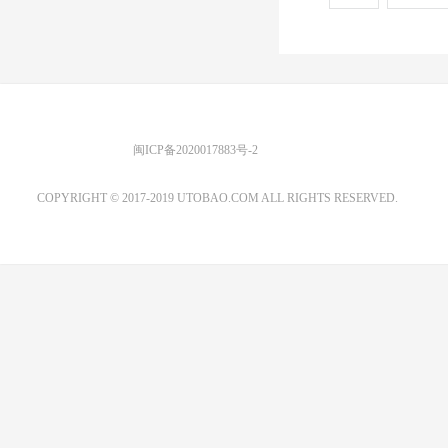
优图宝 版权所有
闽ICP备2020017883号-2
EMAIL：ADMIN@GS20.COM
COPYRIGHT © 2017-2019 UTOBAO.COM ALL RIGHTS RESERVED.