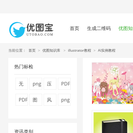
首页
生成二维码
优图知
当前位置：
首页
>
优图知识库
>
illustrator教程
>
AI实例教程
热门标检
无
png
压
PDF
损
图
缩
文
PDF
图
风
png
压
片
视
件
转
片
景
压
缩
压
频
压
换
压
图
缩
1
缩
大
缩
资讯类别