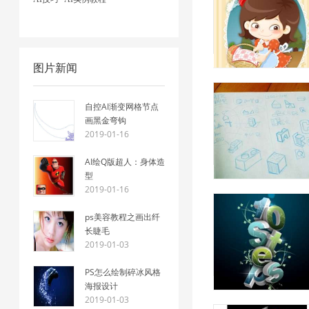
图片新闻
自控AI渐变网格节点
画黑金弯钩
2019-01-16
AI绘Q版超人：身体造
型
2019-01-16
ps美容教程之画出纤
长睫毛
2019-01-03
PS怎么绘制碎冰风格
海报设计
2019-01-03