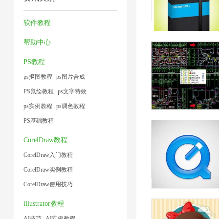
器
缩
片
工
1
小
1
1
技
1
具
软件教程
1
术
1
帮助中心
1
PS教程
ps抠图教程
ps图片合成
PS鼠绘教程
ps文字特效
ps实例教程
ps调色教程
PS基础教程
CorelDraw教程
CorelDraw入门教程
CorelDraw实例教程
CorelDraw使用技巧
illustrator教程
AI技巧
AI实例教程