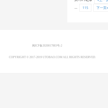
...
115
下一页
优图宝 版权所有
闽ICP备2020017883号-2
EMAIL：ADMIN@GS20.COM
COPYRIGHT © 2017-2019 UTOBAO.COM ALL RIGHTS RESERVED.