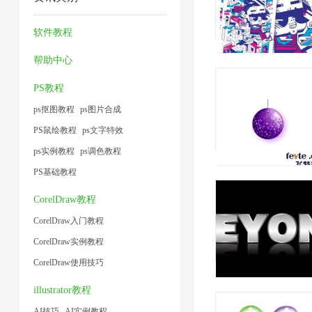
缩
压
缩
缩
片
2
1
技
缩
1
1
软件教程
1
术
1
帮助中心
1
PS教程
ps抠图教程
ps图片合成
PS鼠绘教程
ps文字特效
ps实例教程
ps调色教程
PS基础教程
CorelDraw教程
CorelDraw入门教程
CorelDraw实例教程
CorelDraw使用技巧
illustrator教程
AI技巧
AI实例教程