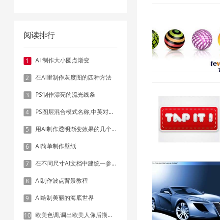
阅读排行
AI 制作大小圆点渐变
1
在AI里制作灰度图的四种方法
2
PS制作漂亮的流光线条
3
PS图层混合模式名称,中英对照表
4
用AI制作透明渐变效果的几个方法
5
AI简单制作壁纸
6
在不同尺寸AI文档中建统一参考线 - 方法1：对齐和分布
7
AI制作波点背景教程
8
AI绘制美丽的海底世界
9
欧美色调,调出欧美人像后期色调实例
10