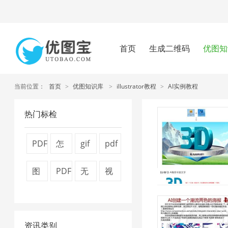
首页
生成二维码
优图知
当前位置：
首页
>
优图知识库
>
illustrator教程
>
AI实例教程
热门标检
PDF
怎
gif
pdf
转
么
图
压
图
PDF
无
视
换
压
片
缩
片
文
损
频
器
缩
压
方
压
件
压
压
1
图
缩
法
资讯类别