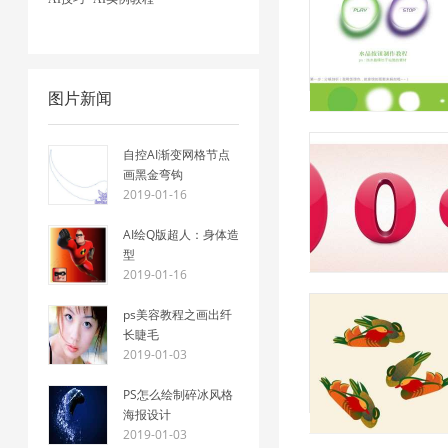
图片新闻
自控AI渐变网格节点
画黑金弯钩
2019-01-16
AI绘Q版超人：身体造
型
2019-01-16
ps美容教程之画出纤
长睫毛
2019-01-03
PS怎么绘制碎冰风格
海报设计
2019-01-03