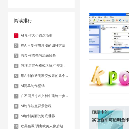
阅读排行
AI 制作大小圆点渐变
1
在AI里制作灰度图的四种方法
2
PS制作漂亮的流光线条
3
PS图层混合模式名称,中英对照表
4
用AI制作透明渐变效果的几个方法
5
AI简单制作壁纸
6
在不同尺寸AI文档中建统一参考线 - 方法1：对齐和分布
7
AI制作波点背景教程
8
AI绘制美丽的海底世界
9
欧美色调,调出欧美人像后期色调实例
10