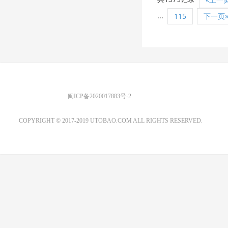
...
115
下一页
优图宝 版权所有
闽ICP备2020017883号-2
EMAIL：ADMIN@GS20.COM
COPYRIGHT © 2017-2019 UTOBAO.COM ALL RIGHTS RESERVED.