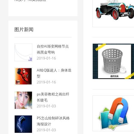
图片新闻
自控AI渐变网格节点
画黑金弯钩
2019-01-16
AI绘Q版超人：身体造
型
2019-01-16
ps美容教程之画出纤
长睫毛
2019-01-03
PS怎么绘制碎冰风格
海报设计
2019-01-03