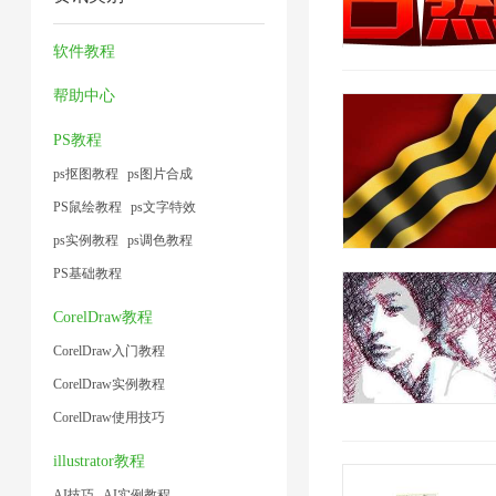
压
缩
缩
缩
术
缩
图
器
1
软件教程
1
2
片
2
帮助中心
1
PS教程
ps抠图教程
ps图片合成
PS鼠绘教程
ps文字特效
ps实例教程
ps调色教程
PS基础教程
CorelDraw教程
CorelDraw入门教程
CorelDraw实例教程
CorelDraw使用技巧
illustrator教程
AI技巧
AI实例教程