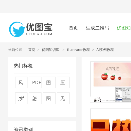
首页
生成二维码
优图知
当前位置：
首页
>
优图知识库
>
illustrator教程
>
AI实例教程
热门标检
风
PDF
图
压
景
转
片
缩
gif
怎
图
无
图
换
压
图
图
么
片
损
片
器
缩
片
片
压
压
压
1
1
技
4
资讯类别